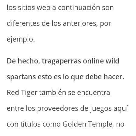
los sitios web a continuación son
diferentes de los anteriores, por
ejemplo.
De hecho, tragaperras online wild
spartans esto es lo que debe hacer.
Red Tiger también se encuentra
entre los proveedores de juegos aquí
con títulos como Golden Temple, no