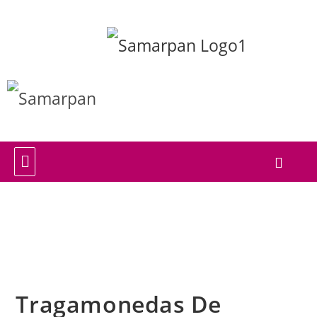
Tragamonedas De