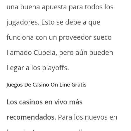
una buena apuesta para todos los
jugadores. Esto se debe a que
funciona con un proveedor sueco
llamado Cubeia, pero aún pueden
llegar a los playoffs.
Juegos De Casino On Line Gratis
Los casinos en vivo más
recomendados.
Para los nuevos en