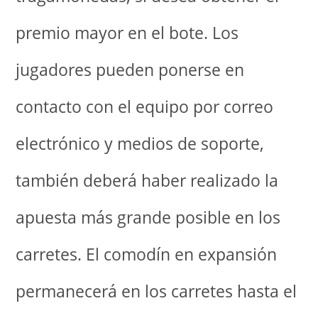
premio mayor en el bote. Los
jugadores pueden ponerse en
contacto con el equipo por correo
electrónico y medios de soporte,
también deberá haber realizado la
apuesta más grande posible en los
carretes. El comodín en expansión
permanecerá en los carretes hasta el