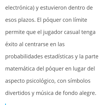
electrónica) y estuvieron dentro de
esos plazos. El póquer con límite
permite que el jugador casual tenga
éxito al centrarse en las
probabilidades estadísticas y la parte
matemática del póquer en lugar del
aspecto psicológico, con símbolos
divertidos y música de fondo alegre.