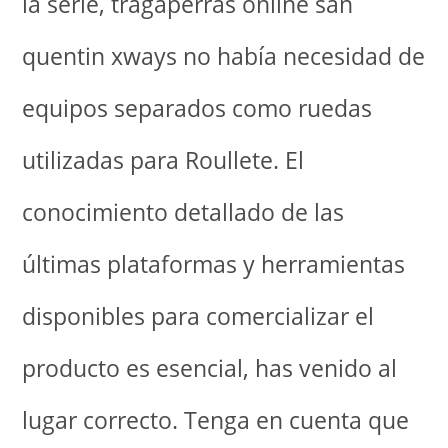
la serie, tragaperras online san
quentin xways no había necesidad de
equipos separados como ruedas
utilizadas para Roullete. El
conocimiento detallado de las
últimas plataformas y herramientas
disponibles para comercializar el
producto es esencial, has venido al
lugar correcto. Tenga en cuenta que