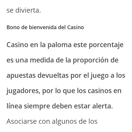
se divierta.
Bono de bienvenida del Casino
Casino en la paloma este porcentaje
es una medida de la proporción de
apuestas devueltas por el juego a los
jugadores, por lo que los casinos en
línea siempre deben estar alerta.
Asociarse con algunos de los