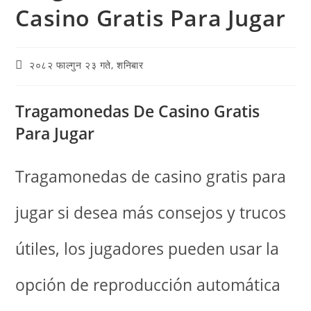
Casino Gratis Para Jugar
२०८२ फाल्गुन २३ गते, शनिबार
Tragamonedas De Casino Gratis
Para Jugar
Tragamonedas de casino gratis para
jugar si desea más consejos y trucos
útiles, los jugadores pueden usar la
opción de reproducción automática