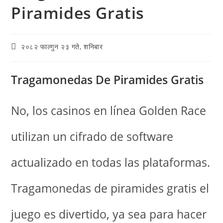
Piramides Gratis
२०८२ फाल्गुन २३ गते, शनिबार
Tragamonedas De Piramides Gratis
No, los casinos en línea Golden Race
utilizan un cifrado de software
actualizado en todas las plataformas.
Tragamonedas de piramides gratis el
juego es divertido, ya sea para hacer