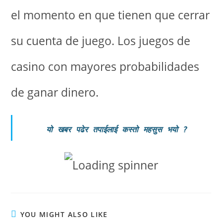
el momento en que tienen que cerrar
su cuenta de juego. Los juegos de
casino con mayores probabilidades
de ganar dinero.
यो खबर पढेर तपाईलाई कस्तो महसुस भयो
?
YOU MIGHT ALSO LIKE