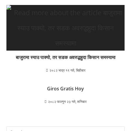
बाजुरामा स्याउ पाक्यो, तर सडक अवरुद्धहुदा किसान समस्यामा
२०८२ भाद्र १९ गते, बिहीबार
Giros Gratis Hoy
२०८२ फाल्गुन २३ गते, शनिबार