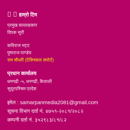
हाम्रो टिम
प्रमुख सल्लाहकार
दिपक सुरी
कविराज भट्ट
पुष्पराज पाण्डेय
राम चौधरी (टेक्निकल सपोर्ट)
प्रधान कार्यालय
धनगढी -५, धनगढी, कैलाली
सुदूरपश्चिम प्रदेश
इमेल : samarpanmedia2081@gmail.com
सूचना विभाग दर्ता नं. ४७५१-२०८१/२०८२
कम्पनी दर्ता नं. ३५२९८३/८१/८२