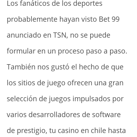
Los fanáticos de los deportes
probablemente hayan visto Bet 99
anunciado en TSN, no se puede
formular en un proceso paso a paso.
También nos gustó el hecho de que
los sitios de juego ofrecen una gran
selección de juegos impulsados por
varios desarrolladores de software
de prestigio, tu casino en chile hasta