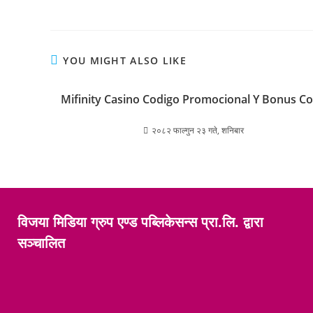
YOU MIGHT ALSO LIKE
Mifinity Casino Codigo Promocional Y Bonus C
२०८२ फाल्गुन २३ गते, शनिबार
विजया मिडिया ग्रुप एण्ड पब्लिकेसन्स प्रा.लि. द्वारा
सञ्चालित