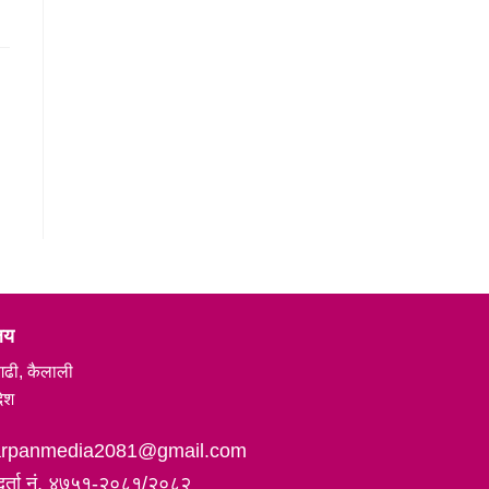
ालय
गढी, कैलाली
देश
marpanmedia2081@gmail.com
 दर्ता नं. ४७५१-२०८१/२०८२