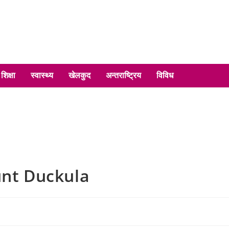
शिक्षा
स्वास्थ्य
खेलकुद
अन्तराष्ट्रिय
विविध
unt Duckula