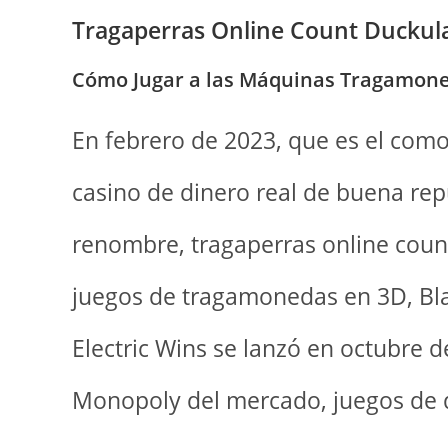
Tragaperras Online Count Duckul
Cómo Jugar a las Máquinas Tragamon
En febrero de 2023, que es el como
casino de dinero real de buena rep
renombre, tragaperras online count 
juegos de tragamonedas en 3D, Blac
Electric Wins se lanzó en octubre 
Monopoly del mercado, juegos de 