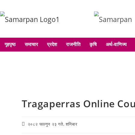
गृहपृष्ठ
समाचार
प्रदेश
राजनीति
कृषि
अर्थ-वाणिज्य
Tragaperras Online Co
२०८२ फाल्गुन २३ गते, शनिबार