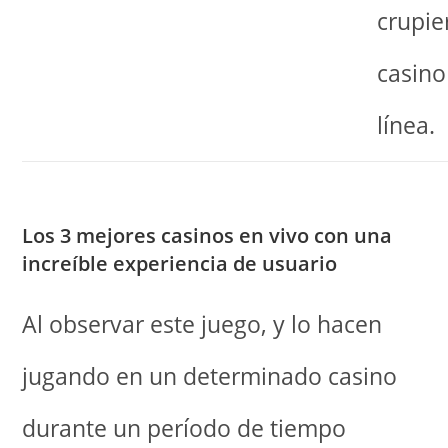
crupie
casino
línea.
Los 3 mejores casinos en vivo con una
increíble experiencia de usuario
Al observar este juego, y lo hacen
jugando en un determinado casino
durante un período de tiempo