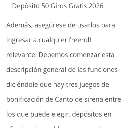
Depósito 50 Giros Gratis 2026
Además, asegúrese de usarlos para
ingresar a cualquier freeroll
relevante. Debemos comenzar esta
descripción general de las funciones
diciéndole que hay tres juegos de
bonificación de Canto de sirena entre
los que puede elegir, depósitos en