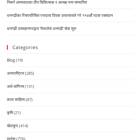
निसर्ग अस्पतालका तीन चिकित्सक र अध्यक्ष पन्त सम्मानित
धनगढीका रिचरपरिचित रत्तदाता दिपक उपाध्यायले गरे ११४औं पटक रक्तदान
धनगढी उपमहानगरद्वारा ‘पेपरलेस धनगढी’ सेवा सुरु
Categories
Blog
(19)
अन्तराष्ट्रिय
(285)
अर्थ-वाणिज्य
(131)
कला साहित्य
(87)
कृषि
(21)
खेलकुद
(414)
प्रदेश
(776)