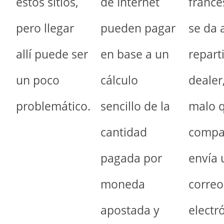
estos sitios,
de Internet
francé
pero llegar
pueden pagar
se da 
allí puede ser
en base a un
repart
un poco
cálculo
dealer
problemático.
sencillo de la
malo 
cantidad
compa
pagada por
envía 
moneda
correo
apostada y
electr