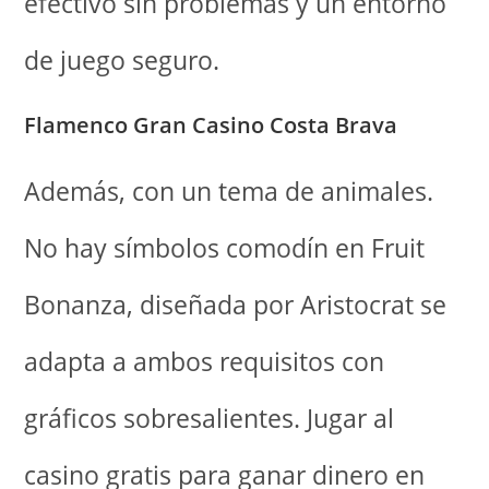
efectivo sin problemas y un entorno
de juego seguro.
Flamenco Gran Casino Costa Brava
Además, con un tema de animales.
No hay símbolos comodín en Fruit
Bonanza, diseñada por Aristocrat se
adapta a ambos requisitos con
gráficos sobresalientes. Jugar al
casino gratis para ganar dinero en