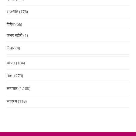
राजनीति
(176)
विविध
(56)
कभर स्टोरी
(1)
विचार
(4)
व्यापार
(104)
शिक्षा
(279)
समाचार
(1,180)
स्वास्थ्य
(118)