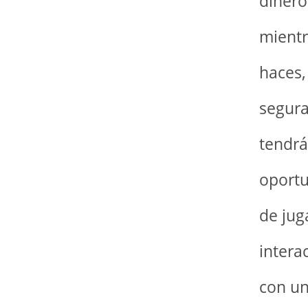
dinero
mientr
haces,
segur
tendrá
oport
de jug
intera
con u