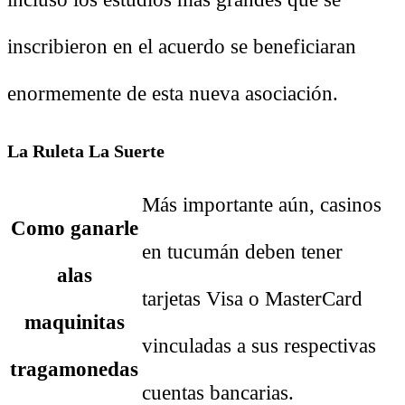
inscribieron en el acuerdo se beneficiaran
enormemente de esta nueva asociación.
La Ruleta La Suerte
Más importante aún, casinos
Como ganarle
en tucumán deben tener
alas
tarjetas Visa o MasterCard
maquinitas
vinculadas a sus respectivas
tragamonedas
cuentas bancarias.