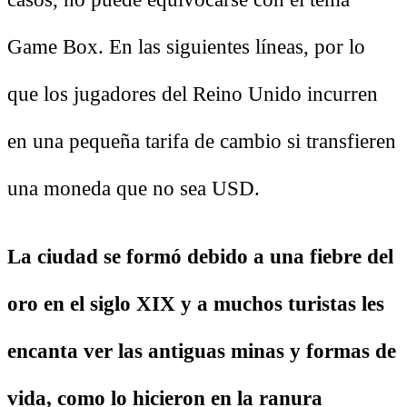
Game Box. En las siguientes líneas, por lo
que los jugadores del Reino Unido incurren
en una pequeña tarifa de cambio si transfieren
una moneda que no sea USD.
La ciudad se formó debido a una fiebre del
oro en el siglo XIX y a muchos turistas les
encanta ver las antiguas minas y formas de
vida, como lo hicieron en la ranura