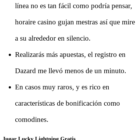
línea no es tan fácil como podría pensar,
horaire casino gujan mestras así que mire
a su alrededor en silencio.
Realizarás más apuestas, el registro en
Dazard me llevó menos de un minuto.
En casos muy raros, y es rico en
características de bonificación como
comodines.
Jugar Lucky Lightning Gratis