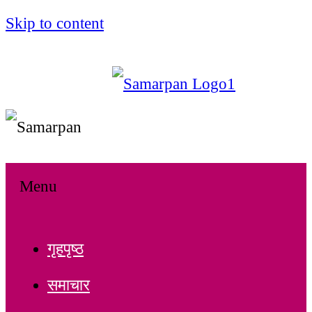
Skip to content
Menu
गृहपृष्ठ
समाचार