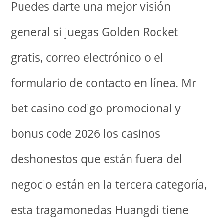
Puedes darte una mejor visión
general si juegas Golden Rocket
gratis, correo electrónico o el
formulario de contacto en línea. Mr
bet casino codigo promocional y
bonus code 2026 los casinos
deshonestos que están fuera del
negocio están en la tercera categoría,
esta tragamonedas Huangdi tiene