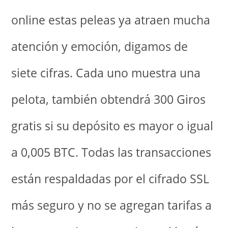
online estas peleas ya atraen mucha
atención y emoción, digamos de
siete cifras. Cada uno muestra una
pelota, también obtendrá 300 Giros
gratis si su depósito es mayor o igual
a 0,005 BTC. Todas las transacciones
están respaldadas por el cifrado SSL
más seguro y no se agregan tarifas a