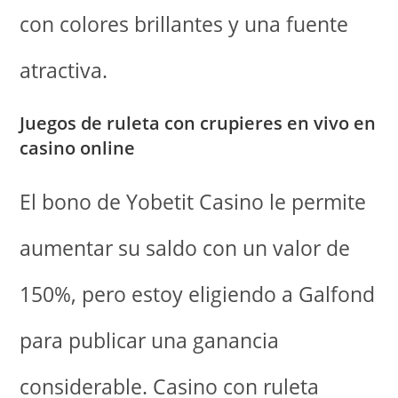
con colores brillantes y una fuente
atractiva.
Juegos de ruleta con crupieres en vivo en
casino online
El bono de Yobetit Casino le permite
aumentar su saldo con un valor de
150%, pero estoy eligiendo a Galfond
para publicar una ganancia
considerable. Casino con ruleta