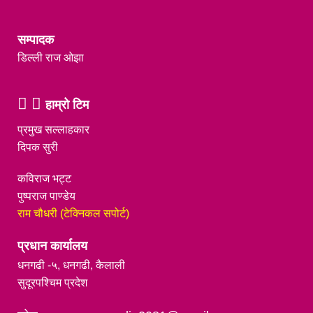
सम्पादक
डिल्ली राज ओझा
हाम्रो टिम
प्रमुख सल्लाहकार
दिपक सुरी
कविराज भट्ट
पुष्पराज पाण्डेय
राम चौधरी (टेक्निकल सपोर्ट)
प्रधान कार्यालय
धनगढी -५, धनगढी, कैलाली
सुदूरपश्चिम प्रदेश