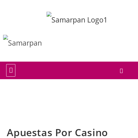
Apuestas Por Casino