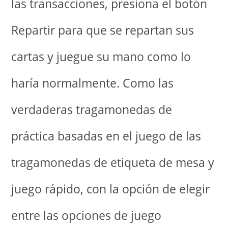
las transacciones, presiona el botón
Repartir para que se repartan sus
cartas y juegue su mano como lo
haría normalmente. Como las
verdaderas tragamonedas de
práctica basadas en el juego de las
tragamonedas de etiqueta de mesa y
juego rápido, con la opción de elegir
entre las opciones de juego