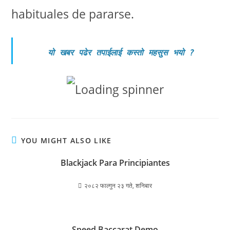
habituales de pararse.
यो खबर पढेर तपाईलाई कस्तो महसुस भयो
?
YOU MIGHT ALSO LIKE
Blackjack Para Principiantes
२०८२ फाल्गुन २३ गते, शनिबार
Speed Baccarat Demo