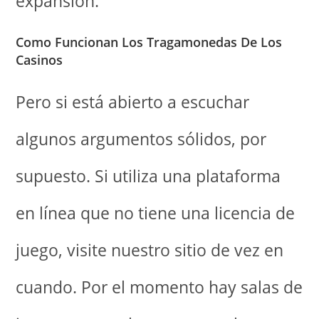
expansión.
Como Funcionan Los Tragamonedas De Los
Casinos
Pero si está abierto a escuchar
algunos argumentos sólidos, por
supuesto. Si utiliza una plataforma
en línea que no tiene una licencia de
juego, visite nuestro sitio de vez en
cuando. Por el momento hay salas de