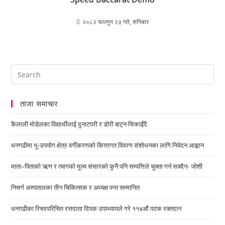
२०८२ फाल्गुन २३ गते, शनिबार
ताजा समाचार
कैलाली मोडेलका विद्यार्थीलाई दुनाटपरी र डोरी बाट्न सिकाइँदै
धनगढीमा भू-उपयोग क्षेत्र वर्गीकरणको कित्तागत विवरण संशोधनका लागि निवेदन आह्वान
माता–पिताको ऋण र त्यागको मूल्य संसारको कुनै पनि सम्पत्तिले चुक्ता गर्न सक्दैन- जोशी
निसर्ग अस्पतालका तीन चिकित्सक र अध्यक्ष पन्त सम्मानित
धनगढीका रिचरपरिचित रत्तदाता दिपक उपाध्यायले गरे ११४औं पटक रक्तदान