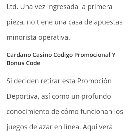
Ltd. Una vez ingresada la primera
pieza, no tiene una casa de apuestas
minorista operativa.
Cardano Casino Codigo Promocional Y
Bonus Code
Si deciden retirar esta Promoción
Deportiva, así como un profundo
conocimiento de cómo funcionan los
juegos de azar en línea. Aquí verá