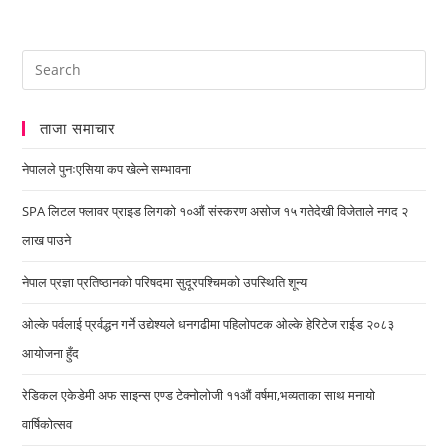
ताजा समाचार
नेपालले पुनःएसिया कप खेल्ने सम्भावना
SPA लिटल फ्लावर प्राइड लिगको १०औं संस्करण असोज १५ गतेदेखी विजेताले नगद २
लाख पाउने
नेपाल प्रज्ञा प्रतिष्ठानको परिषदमा सुदूरपश्चिमको उपस्थिति शून्य
ओल्के पर्वलाई प्रर्वद्धन गर्ने उद्येश्यले धनगढीमा पहिलोपटक ओल्के हेरिटेज राईड २०८३
आयोजना हुँद
रेडिकल एकेडेमी अफ साइन्स एण्ड टेक्नोलोजी ११औं वर्षमा,भव्यताका साथ मनायो
वार्षिकोत्सव