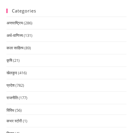
Categories
अन्तराष्ट्रिय
(286)
अर्थ-वाणिज्य
(131)
कला साहित्य
(89)
कृषि
(21)
खेलकुद
(416)
प्रदेश
(782)
राजनीति
(177)
विविध
(56)
कभर स्टोरी
(1)