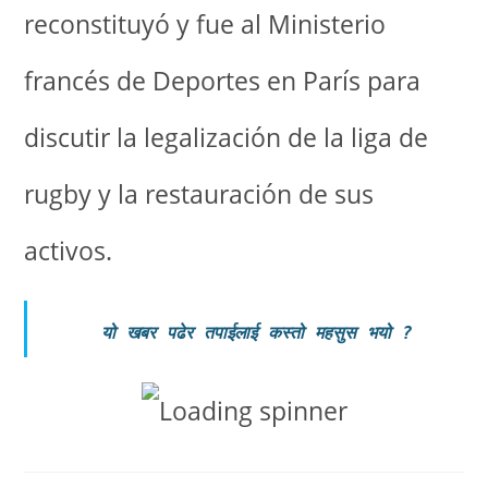
reconstituyó y fue al Ministerio
francés de Deportes en París para
discutir la legalización de la liga de
rugby y la restauración de sus
activos.
यो खबर पढेर तपाईलाई कस्तो महसुस भयो
?