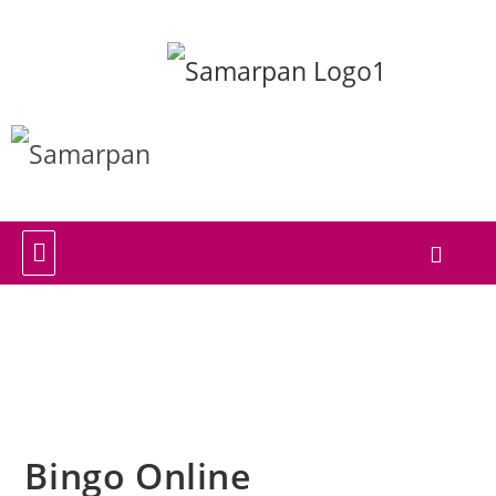
Bingo Online