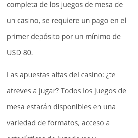
completa de los juegos de mesa de
un casino, se requiere un pago en el
primer depósito por un mínimo de
USD 80.
Las apuestas altas del casino: ¿te
atreves a jugar? Todos los juegos de
mesa estarán disponibles en una
variedad de formatos, acceso a