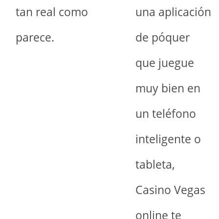
tan real como
una aplicación
parece.
de póquer
que juegue
muy bien en
un teléfono
inteligente o
tableta,
Casino Vegas
online te