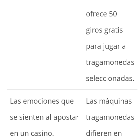
ofrece 50
giros gratis
para jugar a
tragamonedas
seleccionadas.
Las emociones que
Las máquinas
se sienten al apostar
tragamonedas
en un casino.
difieren en