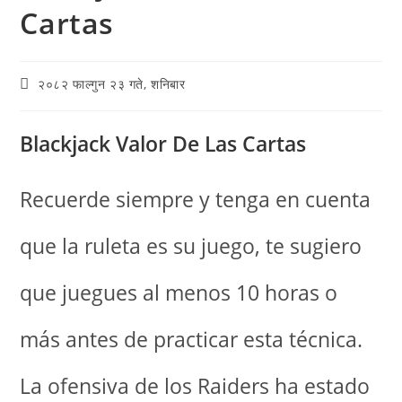
Cartas
२०८२ फाल्गुन २३ गते, शनिबार
Blackjack Valor De Las Cartas
Recuerde siempre y tenga en cuenta
que la ruleta es su juego, te sugiero
que juegues al menos 10 horas o
más antes de practicar esta técnica.
La ofensiva de los Raiders ha estado