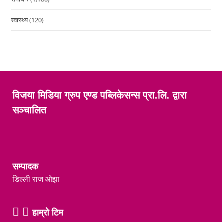
स्वास्थ्य
(120)
विजया मिडिया ग्रुप एण्ड पब्लिकेसन्स प्रा.लि. द्वारा
सञ्चालित
सम्पादक
डिल्ली राज ओझा
हाम्रो टिम