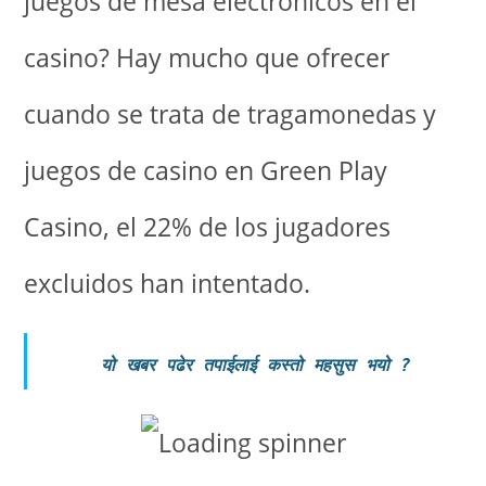
juegos de mesa electrónicos en el
casino? Hay mucho que ofrecer
cuando se trata de tragamonedas y
juegos de casino en Green Play
Casino, el 22% de los jugadores
excluidos han intentado.
यो खबर पढेर तपाईलाई कस्तो महसुस भयो
?