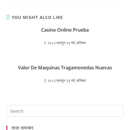
YOU MIGHT ALSO LIKE
Casino Online Prueba
२०८२ फाल्गुन २३ गते, शनिबार
Valor De Maquinas Tragamonedas Nuevas
२०८२ फाल्गुन २३ गते, शनिबार
ताजा समाचार