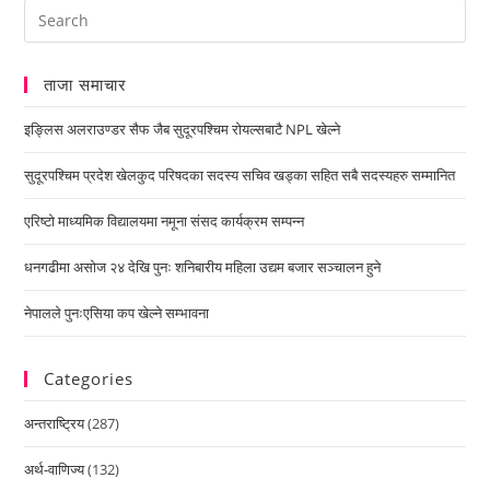
ताजा समाचार
इङ्लिस अलराउण्डर सैफ जैब सुदूरपश्चिम रोयल्सबाटै NPL खेल्ने
सुदूरपश्चिम प्रदेश खेलकुद परिषदका सदस्य सचिव खड्का सहित सबै सदस्यहरु सम्मानित
एरिष्टो माध्यमिक विद्यालयमा नमूना संसद कार्यक्रम सम्पन्न
धनगढीमा असोज २४ देखि पुनः शनिबारीय महिला उद्यम बजार सञ्चालन हुने
नेपालले पुनःएसिया कप खेल्ने सम्भावना
Categories
अन्तराष्ट्रिय
(287)
अर्थ-वाणिज्य
(132)