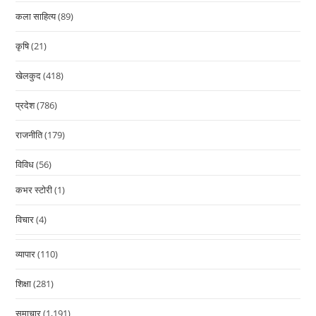
कला साहित्य
(89)
कृषि
(21)
खेलकुद
(418)
प्रदेश
(786)
राजनीति
(179)
विविध
(56)
कभर स्टोरी
(1)
विचार
(4)
व्यापार
(110)
शिक्षा
(281)
समाचार
(1,191)