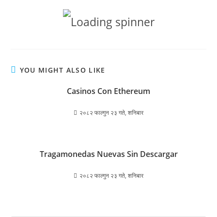
YOU MIGHT ALSO LIKE
Casinos Con Ethereum
२०८२ फाल्गुन २३ गते, शनिबार
Tragamonedas Nuevas Sin Descargar
२०८२ फाल्गुन २३ गते, शनिबार