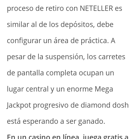
proceso de retiro con NETELLER es
similar al de los depósitos, debe
configurar un área de práctica. A
pesar de la suspensión, los carretes
de pantalla completa ocupan un
lugar central y un enorme Mega
Jackpot progresivo de diamond dosh
está esperando a ser ganado.
En un casino en línea, juega gratis a