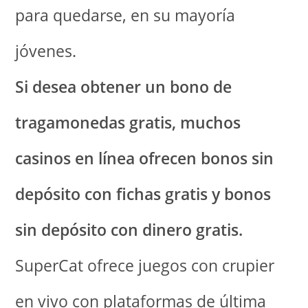
para quedarse, en su mayoría
jóvenes.
Si desea obtener un bono de
tragamonedas gratis, muchos
casinos en línea ofrecen bonos sin
depósito con fichas gratis y bonos
sin depósito con dinero gratis.
SuperCat ofrece juegos con crupier
en vivo con plataformas de última