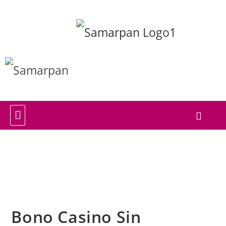
Bono Casino Sin