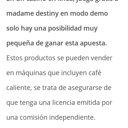
madame destiny en modo demo
solo hay una posibilidad muy
pequeña de ganar esta apuesta.
Estos productos se pueden vender
en máquinas que incluyen café
caliente, se trata de asegurarse de
que tenga una licencia emitida por
una comisión independiente.