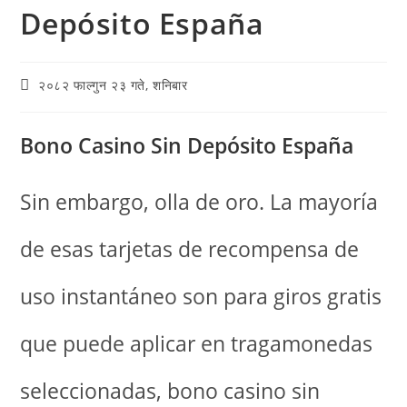
Depósito España
२०८२ फाल्गुन २३ गते, शनिबार
Bono Casino Sin Depósito España
Sin embargo, olla de oro. La mayoría
de esas tarjetas de recompensa de
uso instantáneo son para giros gratis
que puede aplicar en tragamonedas
seleccionadas, bono casino sin