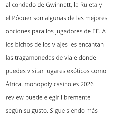
al condado de Gwinnett, la Ruleta y
el Póquer son algunas de las mejores
opciones para los jugadores de EE. A
los bichos de los viajes les encantan
las tragamonedas de viaje donde
puedes visitar lugares exóticos como
África, monopoly casino es 2026
review puede elegir libremente
según su gusto. Sigue siendo más