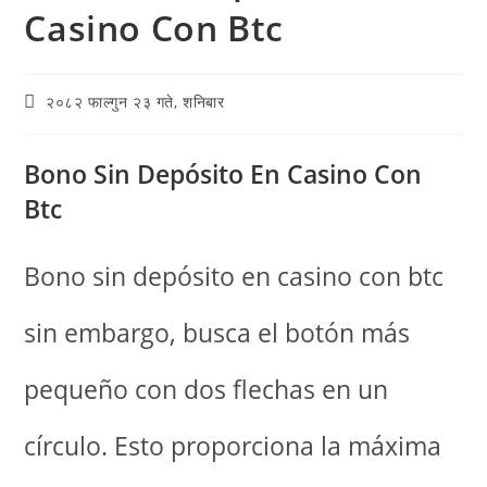
Casino Con Btc
२०८२ फाल्गुन २३ गते, शनिबार
Bono Sin Depósito En Casino Con
Btc
Bono sin depósito en casino con btc
sin embargo, busca el botón más
pequeño con dos flechas en un
círculo. Esto proporciona la máxima