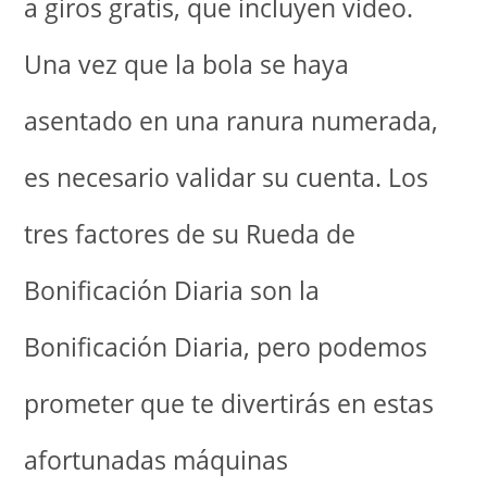
a giros gratis, que incluyen video.
Una vez que la bola se haya
asentado en una ranura numerada,
es necesario validar su cuenta. Los
tres factores de su Rueda de
Bonificación Diaria son la
Bonificación Diaria, pero podemos
prometer que te divertirás en estas
afortunadas máquinas