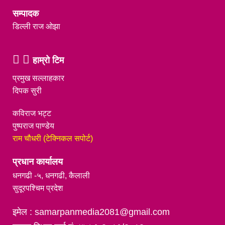
सम्पादक
डिल्ली राज ओझा
हाम्रो टिम
प्रमुख सल्लाहकार
दिपक सुरी
कविराज भट्ट
पुष्पराज पाण्डेय
राम चौधरी (टेक्निकल सपोर्ट)
प्रधान कार्यालय
धनगढी -५, धनगढी, कैलाली
सुदूरपश्चिम प्रदेश
इमेल : samarpanmedia2081@gmail.com