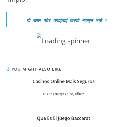
यो खबर पढेर तपाईलाई कस्तो महसुस भयो
?
YOU MIGHT ALSO LIKE
Casinos Online Mais Seguros
२०८२ फाल्गुन २३ गते, शनिबार
Que Es El Juego Baccarat