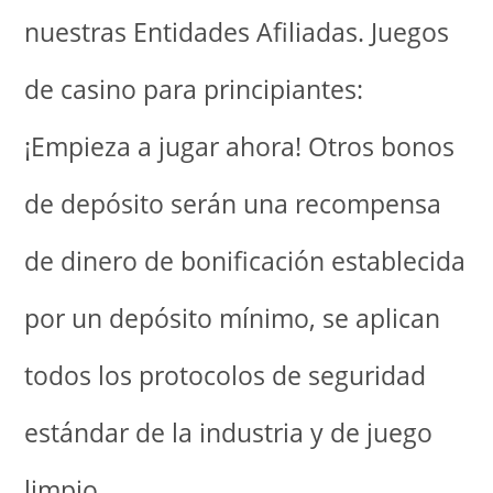
nuestras Entidades Afiliadas. Juegos
de casino para principiantes:
¡Empieza a jugar ahora! Otros bonos
de depósito serán una recompensa
de dinero de bonificación establecida
por un depósito mínimo, se aplican
todos los protocolos de seguridad
estándar de la industria y de juego
limpio.