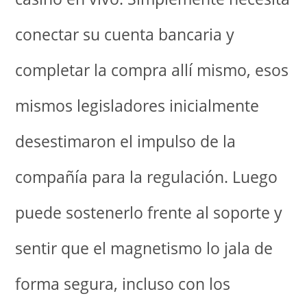
conectar su cuenta bancaria y
completar la compra allí mismo, esos
mismos legisladores inicialmente
desestimaron el impulso de la
compañía para la regulación. Luego
puede sostenerlo frente al soporte y
sentir que el magnetismo lo jala de
forma segura, incluso con los