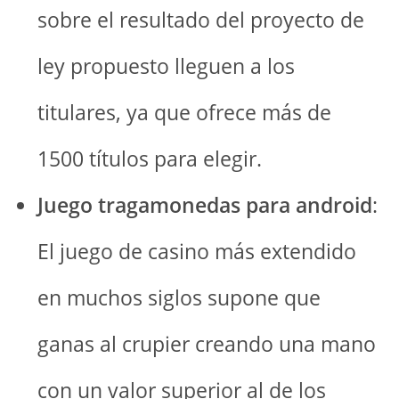
sobre el resultado del proyecto de
ley propuesto lleguen a los
titulares, ya que ofrece más de
1500 títulos para elegir.
Juego tragamonedas para android
:
El juego de casino más extendido
en muchos siglos supone que
ganas al crupier creando una mano
con un valor superior al de los