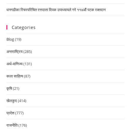
धनगढीका रिचरपरिचित रत्तदाता दिपक उपाध्यायले गरे ११४औं पटक रक्तदान
Categories
Blog
(19)
अन्तराष्ट्रिय
(285)
अर्थ-वाणिज्य
(131)
कला साहित्य
(87)
कृषि
(21)
खेलकुद
(414)
प्रदेश
(777)
राजनीति
(176)