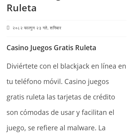
Ruleta
२०८२ फाल्गुन २३ गते, शनिबार
Casino Juegos Gratis Ruleta
Diviértete con el blackjack en línea en
tu teléfono móvil.
Casino juegos
gratis ruleta las tarjetas de crédito
son cómodas de usar y facilitan el
juego, se refiere al malware.
La