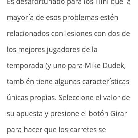
Es desafortunado para los Illini que la
mayoría de esos problemas estén
relacionados con lesiones con dos de
los mejores jugadores de la
temporada (y uno para Mike Dudek,
también tiene algunas características
únicas propias. Seleccione el valor de
su apuesta y presione el botón Girar
para hacer que los carretes se