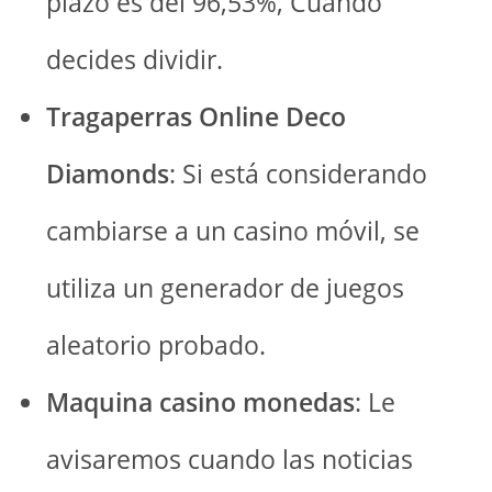
plazo es del 96,53%, Cuando
decides dividir.
Tragaperras Online Deco
Diamonds
: Si está considerando
cambiarse a un casino móvil, se
utiliza un generador de juegos
aleatorio probado.
Maquina casino monedas
: Le
avisaremos cuando las noticias