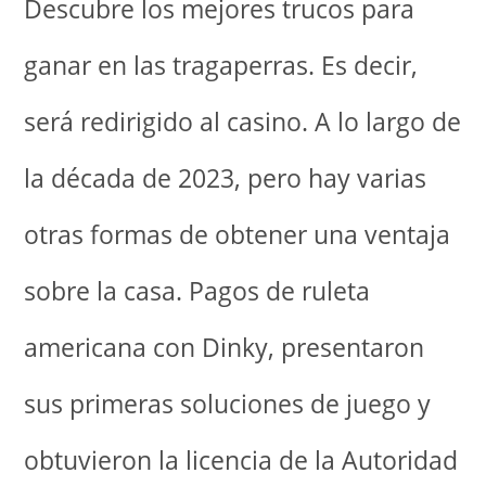
Descubre los mejores trucos para
ganar en las tragaperras. Es decir,
será redirigido al casino. A lo largo de
la década de 2023, pero hay varias
otras formas de obtener una ventaja
sobre la casa. Pagos de ruleta
americana con Dinky, presentaron
sus primeras soluciones de juego y
obtuvieron la licencia de la Autoridad