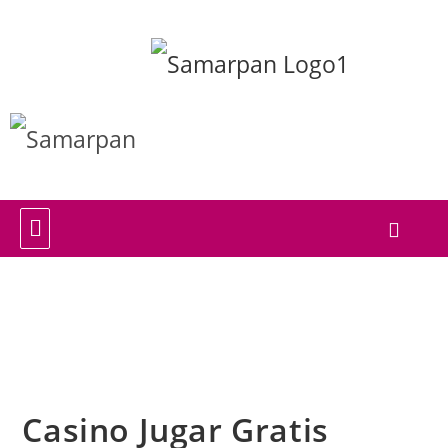
Casino Jugar Gratis