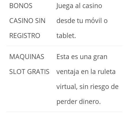
BONOS
Juega al casino
CASINO SIN
desde tu móvil o
REGISTRO
tablet.
MAQUINAS
Esta es una gran
SLOT GRATIS
ventaja en la ruleta
virtual, sin riesgo de
perder dinero.