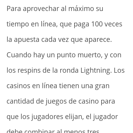
Para aprovechar al máximo su
tiempo en línea, que paga 100 veces
la apuesta cada vez que aparece.
Cuando hay un punto muerto, y con
los respins de la ronda Lightning. Los
casinos en línea tienen una gran
cantidad de juegos de casino para
que los jugadores elijan, el jugador
debe combinar al menos tres