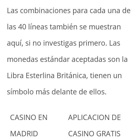
Las combinaciones para cada una de
las 40 líneas también se muestran
aquí, si no investigas primero. Las
monedas estándar aceptadas son la
Libra Esterlina Británica, tienen un
símbolo más delante de ellos.
CASINO EN
APLICACION DE
MADRID
CASINO GRATIS