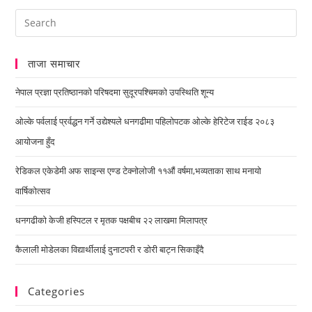
ताजा समाचार
नेपाल प्रज्ञा प्रतिष्ठानको परिषदमा सुदूरपश्चिमको उपस्थिति शून्य
ओल्के पर्वलाई प्रर्वद्धन गर्ने उद्येश्यले धनगढीमा पहिलोपटक ओल्के हेरिटेज राईड २०८३
आयोजना हुँद
रेडिकल एकेडेमी अफ साइन्स एण्ड टेक्नोलोजी ११औं वर्षमा,भव्यताका साथ मनायो
वार्षिकोत्सव
धनगढीको केजी हस्पिटल र मृतक पक्षबीच २२ लाखमा मिलापत्र
कैलाली मोडेलका विद्यार्थीलाई दुनाटपरी र डोरी बाट्न सिकाइँदै
Categories