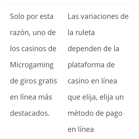
Solo por esta
Las variaciones de
razón, uno de
la ruleta
los casinos de
dependen de la
Microgaming
plataforma de
de giros gratis
casino en línea
en línea más
que elija, elija un
destacados.
método de pago
en línea