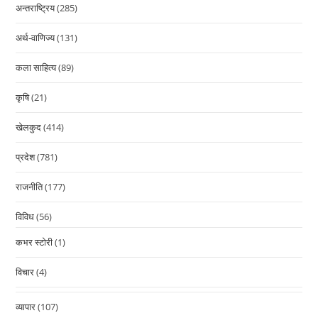
अन्तराष्ट्रिय
(285)
अर्थ-वाणिज्य
(131)
कला साहित्य
(89)
कृषि
(21)
खेलकुद
(414)
प्रदेश
(781)
राजनीति
(177)
विविध
(56)
कभर स्टोरी
(1)
विचार
(4)
व्यापार
(107)