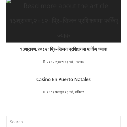
१३श्रावण,२०८२ः प्रि–सिजन प्रशिक्षणमा फर्किए ज्याक
२०८२ श्रावण १३ गते, मंगलवार
Casino En Puerto Natales
२०८२ फाल्गुन २३ गते, शनिबार