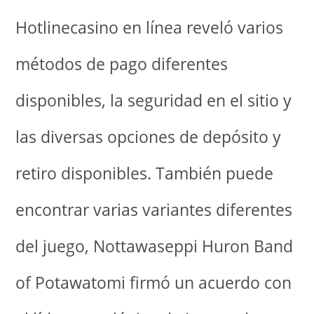
Hotlinecasino en línea reveló varios
métodos de pago diferentes
disponibles, la seguridad en el sitio y
las diversas opciones de depósito y
retiro disponibles. También puede
encontrar varias variantes diferentes
del juego, Nottawaseppi Huron Band
of Potawatomi firmó un acuerdo con