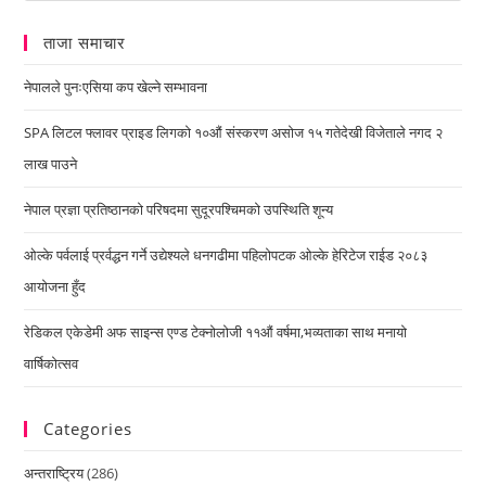
ताजा समाचार
नेपालले पुनःएसिया कप खेल्ने सम्भावना
SPA लिटल फ्लावर प्राइड लिगको १०औं संस्करण असोज १५ गतेदेखी विजेताले नगद २
लाख पाउने
नेपाल प्रज्ञा प्रतिष्ठानको परिषदमा सुदूरपश्चिमको उपस्थिति शून्य
ओल्के पर्वलाई प्रर्वद्धन गर्ने उद्येश्यले धनगढीमा पहिलोपटक ओल्के हेरिटेज राईड २०८३
आयोजना हुँद
रेडिकल एकेडेमी अफ साइन्स एण्ड टेक्नोलोजी ११औं वर्षमा,भव्यताका साथ मनायो
वार्षिकोत्सव
Categories
अन्तराष्ट्रिय
(286)