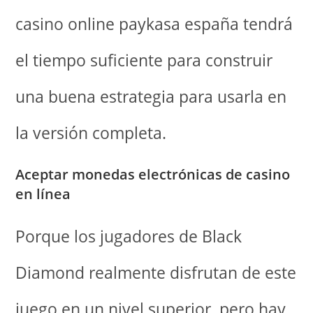
casino online paykasa españa tendrá
el tiempo suficiente para construir
una buena estrategia para usarla en
la versión completa.
Aceptar monedas electrónicas de casino
en línea
Porque los jugadores de Black
Diamond realmente disfrutan de este
juego en un nivel superior, pero hay