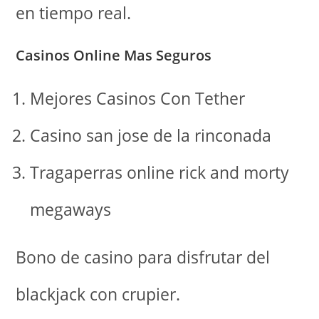
en tiempo real.
Casinos Online Mas Seguros
Mejores Casinos Con Tether
Casino san jose de la rinconada
Tragaperras online rick and morty
megaways
Bono de casino para disfrutar del
blackjack con crupier.