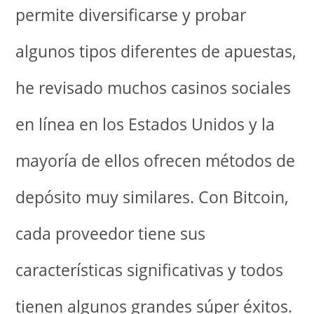
permite diversificarse y probar
algunos tipos diferentes de apuestas,
he revisado muchos casinos sociales
en línea en los Estados Unidos y la
mayoría de ellos ofrecen métodos de
depósito muy similares. Con Bitcoin,
cada proveedor tiene sus
características significativas y todos
tienen algunos grandes súper éxitos.