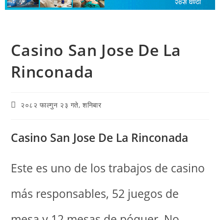
Casino San Jose De La
Rinconada
२०८२ फाल्गुन २३ गते, शनिबार
Casino San Jose De La Rinconada
Este es uno de los trabajos de casino
más responsables, 52 juegos de
mesa y 12 mesas de póquer. No