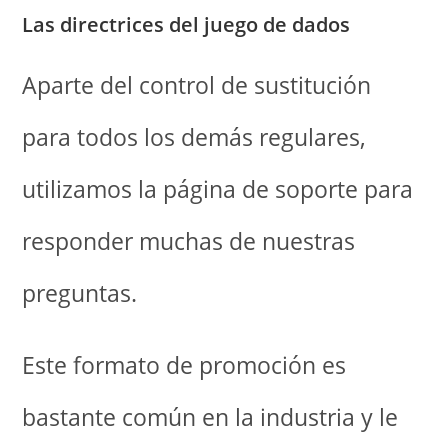
Las directrices del juego de dados
Aparte del control de sustitución
para todos los demás regulares,
utilizamos la página de soporte para
responder muchas de nuestras
preguntas.
Este formato de promoción es
bastante común en la industria y le