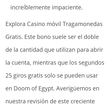
increíblemente impaciente.
Explora Casino móvil Tragamonedas
Gratis.
Este bono suele ser el doble
de la cantidad que utilizan para abrir
la cuenta, mientras que los segundos
25 giros gratis solo se pueden usar
en Doom of Egypt. Averigüemos en
nuestra revisión de este creciente