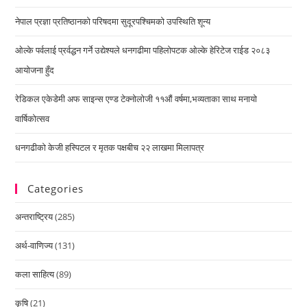
नेपाल प्रज्ञा प्रतिष्ठानको परिषदमा सुदूरपश्चिमको उपस्थिति शून्य
ओल्के पर्वलाई प्रर्वद्धन गर्ने उद्येश्यले धनगढीमा पहिलोपटक ओल्के हेरिटेज राईड २०८३
आयोजना हुँद
रेडिकल एकेडेमी अफ साइन्स एण्ड टेक्नोलोजी ११औं वर्षमा,भव्यताका साथ मनायो
वार्षिकोत्सव
धनगढीको केजी हस्पिटल र मृतक पक्षबीच २२ लाखमा मिलापत्र
Categories
अन्तराष्ट्रिय
(285)
अर्थ-वाणिज्य
(131)
कला साहित्य
(89)
कृषि
(21)