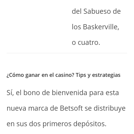
del Sabueso de
los Baskerville,
o cuatro.
¿Cómo ganar en el casino? Tips y estrategias
Sí, el bono de bienvenida para esta
nueva marca de Betsoft se distribuye
en sus dos primeros depósitos.