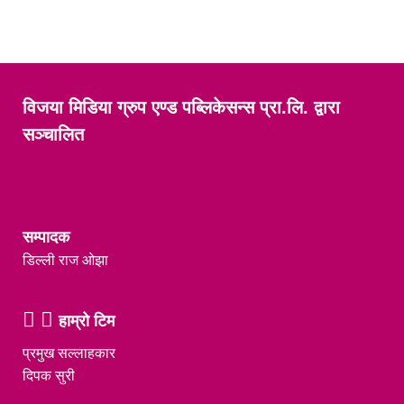
विजया मिडिया ग्रुप एण्ड पब्लिकेसन्स प्रा.लि. द्वारा
सञ्चालित
सम्पादक
डिल्ली राज ओझा
हाम्रो टिम
प्रमुख सल्लाहकार
दिपक सुरी