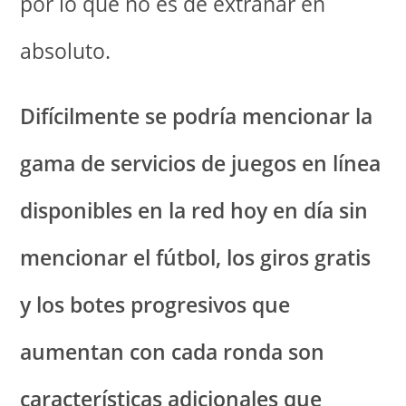
por lo que no es de extrañar en
absoluto.
Difícilmente se podría mencionar la
gama de servicios de juegos en línea
disponibles en la red hoy en día sin
mencionar el fútbol, los giros gratis
y los botes progresivos que
aumentan con cada ronda son
características adicionales que