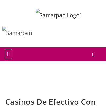
Casinos De Efectivo Con