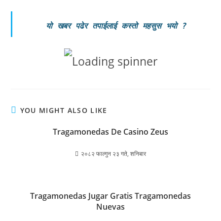
यो खबर पढेर तपाईलाई कस्तो महसुस भयो
?
YOU MIGHT ALSO LIKE
Tragamonedas De Casino Zeus
२०८२ फाल्गुन २३ गते, शनिबार
Tragamonedas Jugar Gratis Tragamonedas
Nuevas