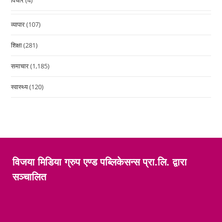
व्यापार
(107)
शिक्षा
(281)
समाचार
(1,185)
स्वास्थ्य
(120)
विजया मिडिया ग्रुप एण्ड पब्लिकेसन्स प्रा.लि. द्वारा
सञ्चालित