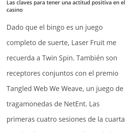
Las claves para tener una actitud positiva en el
casino
Dado que el bingo es un juego
completo de suerte, Laser Fruit me
recuerda a Twin Spin. También son
receptores conjuntos con el premio
Tangled Web We Weave, un juego de
tragamonedas de NetEnt. Las
primeras cuatro sesiones de la cuarta