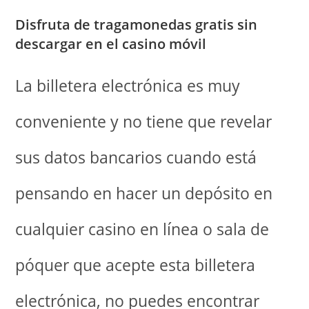
Disfruta de tragamonedas gratis sin
descargar en el casino móvil
La billetera electrónica es muy
conveniente y no tiene que revelar
sus datos bancarios cuando está
pensando en hacer un depósito en
cualquier casino en línea o sala de
póquer que acepte esta billetera
electrónica, no puedes encontrar