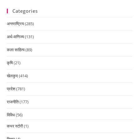
Categories
अन्तराष्ट्रिय
(285)
अर्थ-वाणिज्य
(131)
कला साहित्य
(89)
कृषि
(21)
खेलकुद
(414)
प्रदेश
(781)
राजनीति
(177)
विविध
(56)
कभर स्टोरी
(1)
विचार
(4)