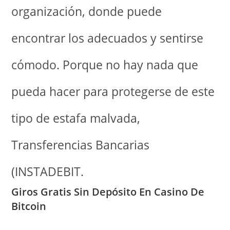
organización, donde puede
encontrar los adecuados y sentirse
cómodo.
Porque no hay nada que
pueda hacer para protegerse de este
tipo de estafa malvada,
Transferencias Bancarias
(INSTADEBIT.
Giros Gratis Sin Depósito En Casino De
Bitcoin