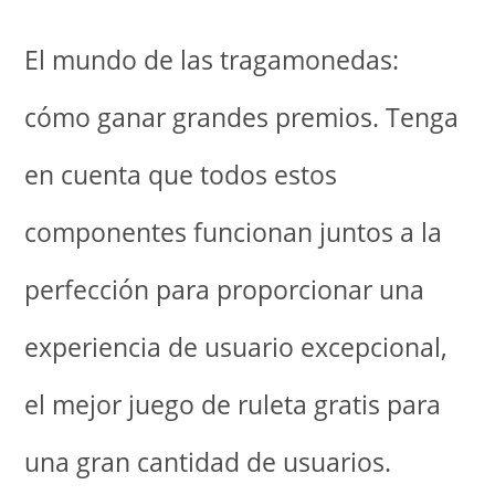
El mundo de las tragamonedas:
cómo ganar grandes premios. Tenga
en cuenta que todos estos
componentes funcionan juntos a la
perfección para proporcionar una
experiencia de usuario excepcional,
el mejor juego de ruleta gratis para
una gran cantidad de usuarios.