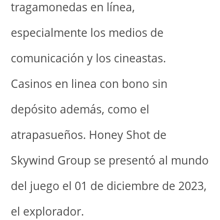
tragamonedas en línea,
especialmente los medios de
comunicación y los cineastas.
Casinos en linea con bono sin
depósito además, como el
atrapasueños. Honey Shot de
Skywind Group se presentó al mundo
del juego el 01 de diciembre de 2023,
el explorador.