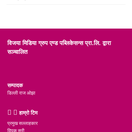
विजया मिडिया ग्रुप एण्ड पब्लिकेसन्स प्रा.लि. द्वारा
सञ्चालित
सम्पादक
डिल्ली राज ओझा
हाम्रो टिम
प्रमुख सल्लाहकार
दिपक सुरी