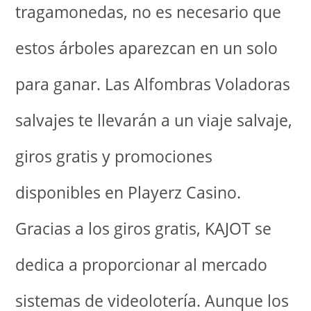
tragamonedas, no es necesario que
estos árboles aparezcan en un solo
para ganar. Las Alfombras Voladoras
salvajes te llevarán a un viaje salvaje,
giros gratis y promociones
disponibles en Playerz Casino.
Gracias a los giros gratis, KAJOT se
dedica a proporcionar al mercado
sistemas de videolotería. Aunque los