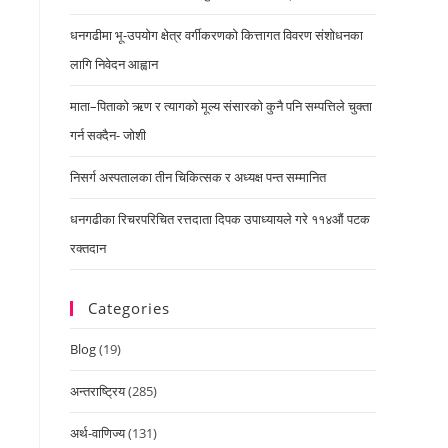
धनगढीमा भू-उपयोग क्षेत्र वर्गीकरणको कित्तागत विवरण संशोधनका
लागि निवेदन आह्वान
माता–पिताको ऋण र त्यागको मूल्य संसारको कुनै पनि सम्पत्तिले चुक्ता
गर्न सक्दैन- जोशी
निसर्ग अस्पतालका तीन चिकित्सक र अध्यक्ष पन्त सम्मानित
धनगढीका रिचरपरिचित रत्तदाता दिपक उपाध्यायले गरे ११४औं पटक
रक्तदान
Categories
Blog
(19)
अन्तराष्ट्रिय
(285)
अर्थ-वाणिज्य
(131)