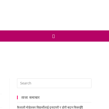
ताजा समाचार
कैलाली मोडेलका विद्यार्थीलाई दुनाटपरी र डोरी बाट्न सिकाइँदै