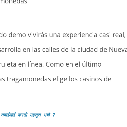
amonedas
do demo vivirás una experiencia casi real,
rrolla en las calles de la ciudad de Nuev
ruleta en línea. Como en el último
s tragamonedas elige los casinos de
 तपाईलाई कस्तो महसुस भयो
?