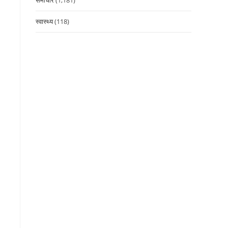
स्वास्थ्य
(118)