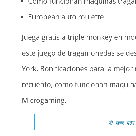
Como funcionan maquinas trag
European auto roulette
Juega gratis a triple monkey en mo
este juego de tragamonedas se desa
York. Bonificaciones para la mejor 
recuento, como funcionan maquina
Microgaming.
यो खबर पढेर