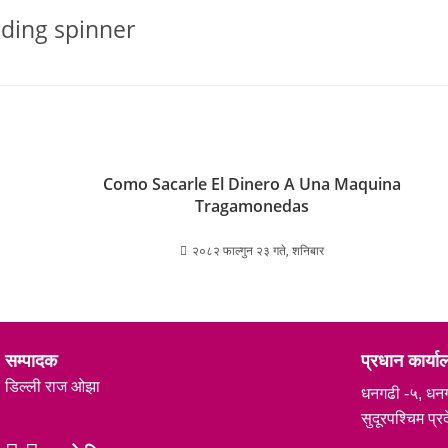
Como Sacarle El Dinero A Una Maquina
Tragamonedas
२०८२ फाल्गुन २३ गते, शनिबार
सम्पादक
प्रधान कार्य
डिल्ली राज ओझा
धनगढी -५, धन
सुदूरपश्चिम प्र