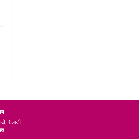
ालय
गढी, कैलाली
देश