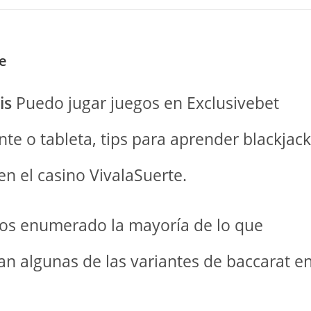
e
is
Puedo jugar juegos en Exclusivebet
te o tableta, tips para aprender blackjack
en el casino VivalaSuerte.
s enumerado la mayoría de lo que
an algunas de las variantes de baccarat e