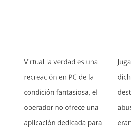
Virtual la verdad es una
Juga
recreación en PC de la
dich
condición fantasiosa, el
dest
operador no ofrece una
abus
aplicación dedicada para
eran