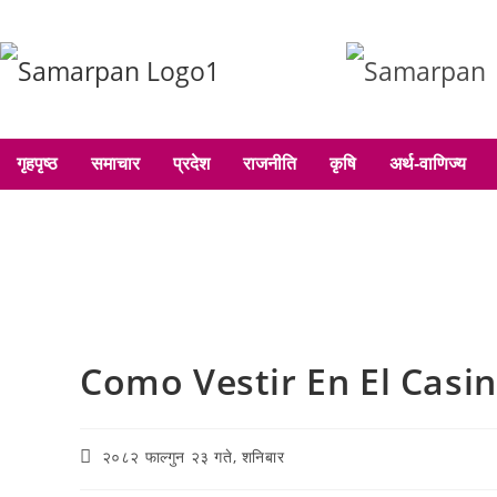
गृहपृष्ठ
समाचार
प्रदेश
राजनीति
कृषि
अर्थ-वाणिज्य
Como Vestir En El Casi
२०८२ फाल्गुन २३ गते, शनिबार