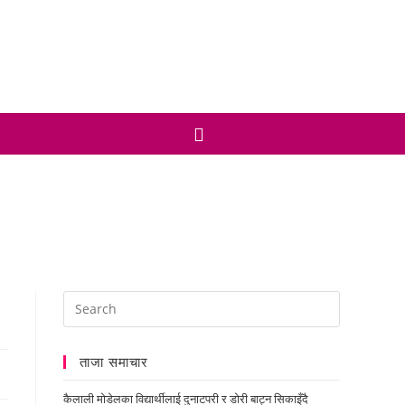
ताजा समाचार
कैलाली मोडेलका विद्यार्थीलाई दुनाटपरी र डोरी बाट्न सिकाइँदै