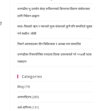
धनगढीमा भू-उपयोग क्षेत्र वर्गीकरणको कित्तागत विवरण संशोधनका
लागि निवेदन आह्वान
e
माता–पिताको ऋण र त्यागको मूल्य संसारको कुनै पनि सम्पत्तिले चुक्ता
गर्न सक्दैन- जोशी
निसर्ग अस्पतालका तीन चिकित्सक र अध्यक्ष पन्त सम्मानित
a
धनगढीका रिचरपरिचित रत्तदाता दिपक उपाध्यायले गरे ११४औं पटक
रक्तदान
Categories
Blog
(19)
अन्तराष्ट्रिय
(285)
अर्थ-वाणिज्य
(131)