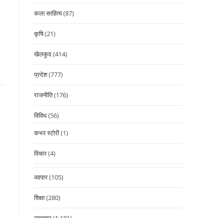
कला साहित्य
(87)
कृषि
(21)
खेलकुद
(414)
प्रदेश
(777)
राजनीति
(176)
विविध
(56)
कभर स्टोरी
(1)
विचार
(4)
व्यापार
(105)
शिक्षा
(280)
समाचार
(1,181)