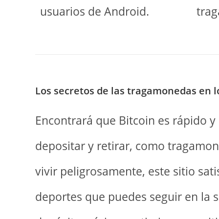
usuarios de Android.
trag
Los secretos de las tragamonedas en l
Encontrará que Bitcoin es rápido y 
depositar y retirar, como tragamon
vivir peligrosamente, este sitio sat
deportes que puedes seguir en la se