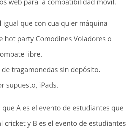
os web para la compatibilidad móvil.
Al igual que con cualquier máquina
e hot party Comodines Voladores o
combate libre.
 de tragamonedas sin depósito.
or supuesto, iPads.
ue A es el evento de estudiantes que
l cricket y B es el evento de estudiantes