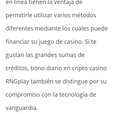
en línea tienen la ventaja de
permitirle utilizar varios métodos
diferentes mediante los cuales puede
financiar su juego de casino. Si te
gustan las grandes sumas de
créditos, bono diario en cripto casino
RNGplay también se distingue por su
compromiso con la tecnología de
vanguardia.