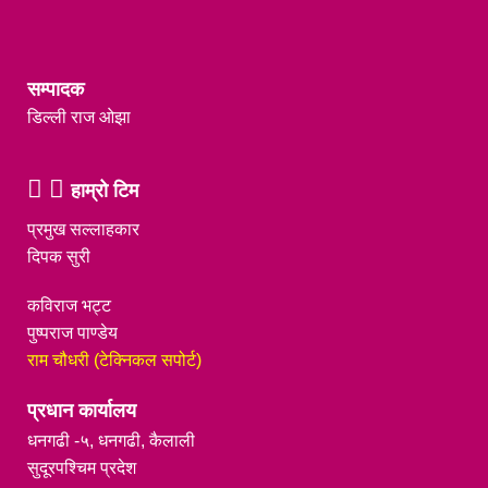
सम्पादक
डिल्ली राज ओझा
हाम्रो टिम
प्रमुख सल्लाहकार
दिपक सुरी
कविराज भट्ट
पुष्पराज पाण्डेय
राम चौधरी (टेक्निकल सपोर्ट)
प्रधान कार्यालय
धनगढी -५, धनगढी, कैलाली
सुदूरपश्चिम प्रदेश