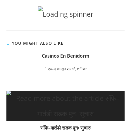
YOU MIGHT ALSO LIKE
Casinos En Benidorm
२०८२ फाल्गुन २३ गते, शनिबार
साँफे–मार्तडी सडक पुनः सुचारु