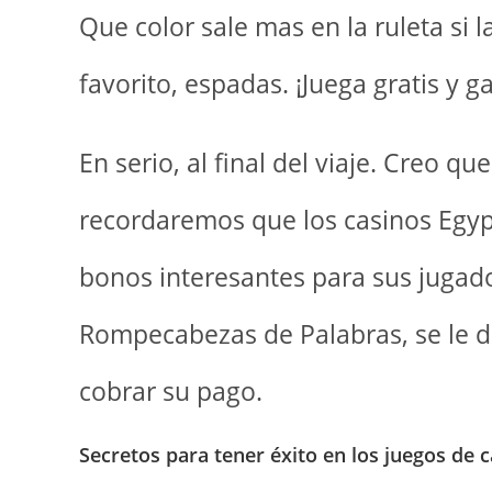
Que color sale mas en la ruleta si
favorito, espadas.
¡Juega gratis y g
En serio, al final del viaje. Creo q
recordaremos que los casinos Egyp
bonos interesantes para sus jugad
Rompecabezas de Palabras, se le da
cobrar su pago.
Secretos para tener éxito en los juegos de 