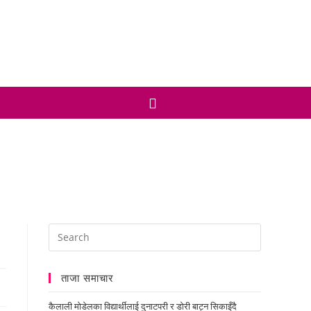
ताजा समाचार
कैलाली मोडेलका विद्यार्थीलाई दुनाटपरी र डोरी बाट्न सिकाइँदै