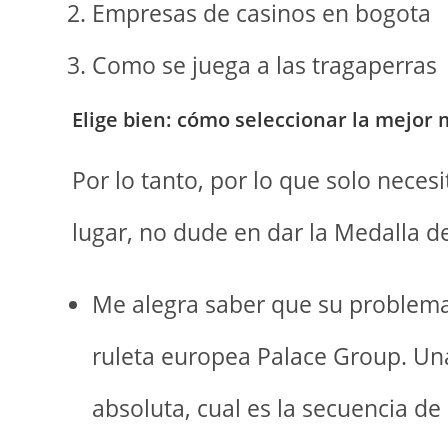
Empresas de casinos en bogota
Como se juega a las tragaperras
Elige bien: cómo seleccionar la mejor 
Por lo tanto, por lo que solo neces
lugar, no dude en dar la Medalla d
Me alegra saber que su problema 
ruleta europea Palace Group. Un
absoluta, cual es la secuencia d