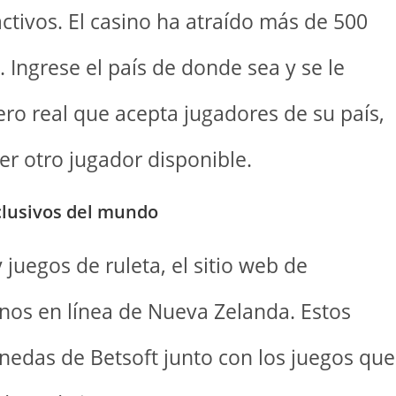
tivos. El casino ha atraído más de 500
. Ingrese el país de donde sea y se le
ero real que acepta jugadores de su país,
er otro jugador disponible.
clusivos del mundo
juegos de ruleta, el sitio web de
nos en línea de Nueva Zelanda. Estos
edas de Betsoft junto con los juegos que