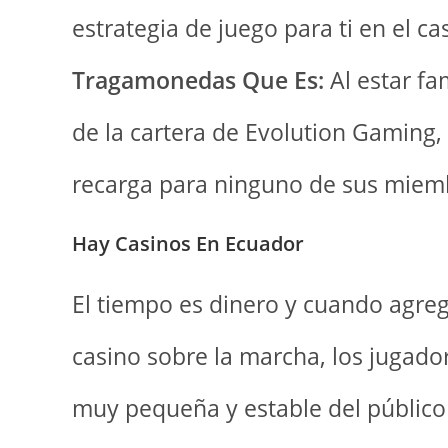
estrategia de juego para ti en el ca
Tragamonedas Que Es:
Al estar fa
de la cartera de Evolution Gaming
recarga para ninguno de sus miem
Hay Casinos En Ecuador
El tiempo es dinero y cuando agreg
casino sobre la marcha, los jugado
muy pequeña y estable del público q