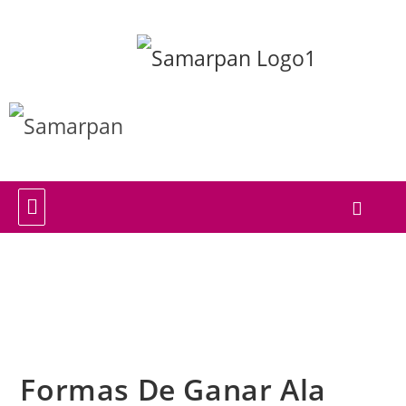
Formas De Ganar Ala