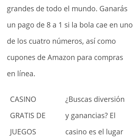
grandes de todo el mundo. Ganarás
un pago de 8 a 1 si la bola cae en uno
de los cuatro números, así como
cupones de Amazon para compras
en línea.
CASINO
¿Buscas diversión
GRATIS DE
y ganancias? El
JUEGOS
casino es el lugar