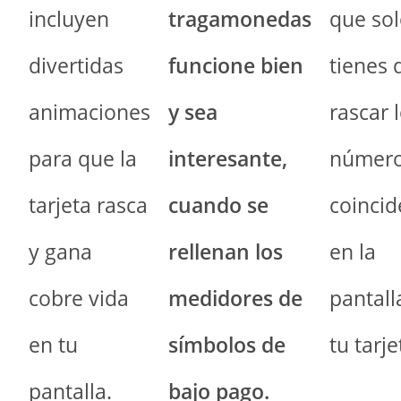
incluyen
tragamonedas
que so
divertidas
funcione bien
tienes 
animaciones
y sea
rascar 
para que la
interesante,
númer
tarjeta rasca
cuando se
coincid
y gana
rellenan los
en la
cobre vida
medidores de
pantall
en tu
símbolos de
tu tarje
pantalla.
bajo pago.