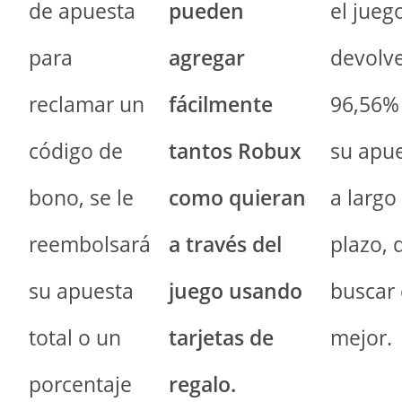
de apuesta
pueden
el jueg
para
agregar
devolve
reclamar un
fácilmente
96,56%
código de
tantos Robux
su apu
bono, se le
como quieran
a largo
reembolsará
a través del
plazo, 
su apuesta
juego usando
buscar 
total o un
tarjetas de
mejor.
porcentaje
regalo.