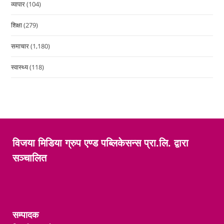
व्यापार
(104)
शिक्षा
(279)
समाचार
(1,180)
स्वास्थ्य
(118)
विजया मिडिया ग्रुप एण्ड पब्लिकेसन्स प्रा.लि. द्वारा
सञ्चालित
सम्पादक