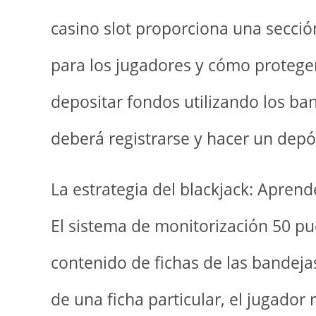
casino slot proporciona una sección
para los jugadores y cómo protege
depositar fondos utilizando los ba
deberá registrarse y hacer un depó
La estrategia del blackjack: Aprend
El sistema de monitorización 50 p
contenido de fichas de las bandejas
de una ficha particular, el jugado