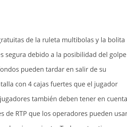
ratuitas de la ruleta multibolas y la bolita
s segura debido a la posibilidad del golpe
 fondos pueden tardar en salir de su
alla con 4 cajas fuertes que el jugador
s jugadores también deben tener en cuent
eles de RTP que los operadores pueden usar