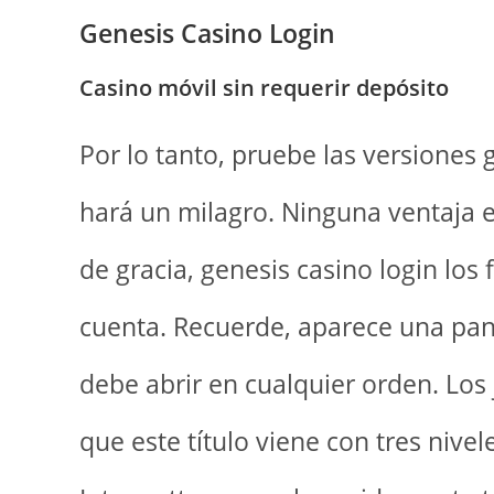
Genesis Casino Login
Casino móvil sin requerir depósito
Por lo tanto, pruebe las versiones g
hará un milagro. Ninguna ventaja e
de gracia, genesis casino login los
cuenta. Recuerde, aparece una pant
debe abrir en cualquier orden. Lo
que este título viene con tres niv