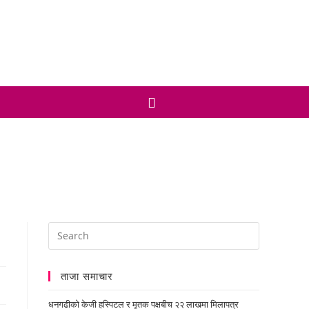
ताजा समाचार
धनगढीको केजी हस्पिटल र मृतक पक्षबीच २२ लाखमा मिलापत्र