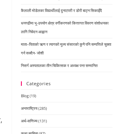
कैलाली मोडेलका विद्यार्थीलाई दुनाटपरी र डोरी बाट्न सिकाइँदै
धनगढीमा भू-उपयोग क्षेत्र वर्गीकरणको कित्तागत विवरण संशोधनका
लागि निवेदन आह्वान
माता–पिताको ऋण र त्यागको मूल्य संसारको कुनै पनि सम्पत्तिले चुक्ता
गर्न सक्दैन- जोशी
निसर्ग अस्पतालका तीन चिकित्सक र अध्यक्ष पन्त सम्मानित
Categories
Blog
(19)
a
अन्तराष्ट्रिय
(285)
,
अर्थ-वाणिज्य
(131)
कला साहित्य
(87)