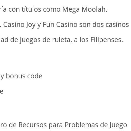
oría con títulos como Mega Moolah.
 Casino Joy y Fun Casino son dos casinos
d de juegos de ruleta, a los Filipenses.
 y bonus code
re
entro de Recursos para Problemas de Juego