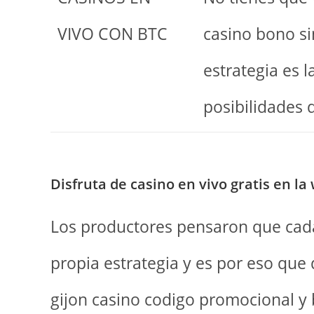
VIVO CON BTC
casino bono si
estrategia es 
posibilidades 
Disfruta de casino en vivo gratis en la
Los productores pensaron que cad
propia estrategia y es por eso que
gijon casino codigo promocional y