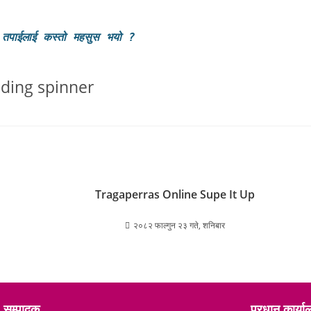
 तपाईलाई कस्तो महसुस भयो
?
Tragaperras Online Supe It Up
२०८२ फाल्गुन २३ गते, शनिबार
सम्पादक
प्रधान कार्य