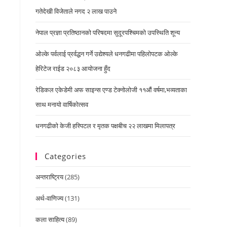
गतेदेखी विजेताले नगद २ लाख पाउने
नेपाल प्रज्ञा प्रतिष्ठानको परिषदमा सुदूरपश्चिमको उपस्थिति शून्य
ओल्के पर्वलाई प्रर्वद्धन गर्ने उद्येश्यले धनगढीमा पहिलोपटक ओल्के
हेरिटेज राईड २०८३ आयोजना हुँद
रेडिकल एकेडेमी अफ साइन्स एण्ड टेक्नोलोजी ११औं वर्षमा,भव्यताका
साथ मनायो वार्षिकोत्सव
धनगढीको केजी हस्पिटल र मृतक पक्षबीच २२ लाखमा मिलापत्र
Categories
अन्तराष्ट्रिय
(285)
अर्थ-वाणिज्य
(131)
कला साहित्य
(89)