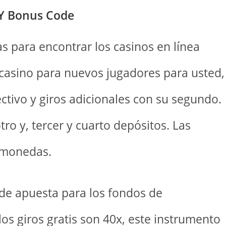
 Y Bonus Code
s para encontrar los casinos en línea
casino para nuevos jugadores para usted,
tivo y giros adicionales con su segundo.
tro y, tercer y cuarto depósitos. Las
gamonedas.
 de apuesta para los fondos de
los giros gratis son 40x, este instrumento