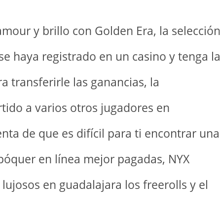
mour y brillo con Golden Era, la selección
e haya registrado en un casino y tenga la
 transferirle las ganancias, la
ido a varios otros jugadores en
nta de que es difícil para ti encontrar una
e póquer en línea mejor pagadas, NYX
 lujosos en guadalajara los freerolls y el