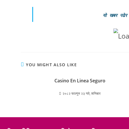
यो खबर पढेर
YOU MIGHT ALSO LIKE
Casino En Linea Seguro
२०८२ फाल्गुन २३ गते, शनिबार