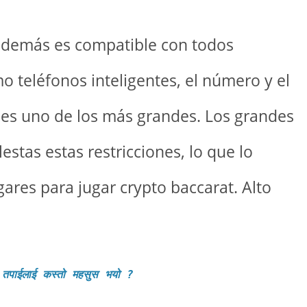
y además es compatible con todos
o teléfonos inteligentes, el número y el
es uno de los más grandes. Los grandes
tas estas restricciones, lo que lo
ares para jugar crypto baccarat. Alto
 तपाईलाई कस्तो महसुस भयो
?