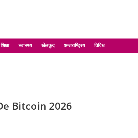
शिक्षा
स्वास्थ्य
खेलकुद
अन्तराष्ट्रिय
विविध
De Bitcoin 2026