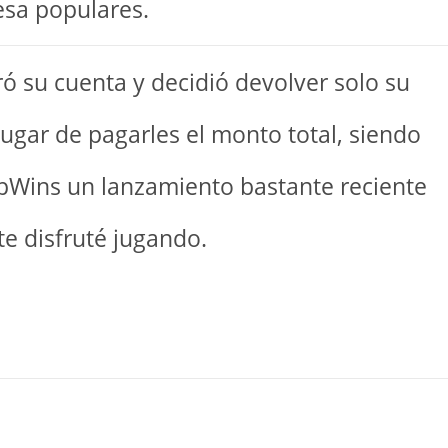
sa populares.
ró su cuenta y decidió devolver solo su
lugar de pagarles el monto total, siendo
Wins un lanzamiento bastante reciente
e disfruté jugando.