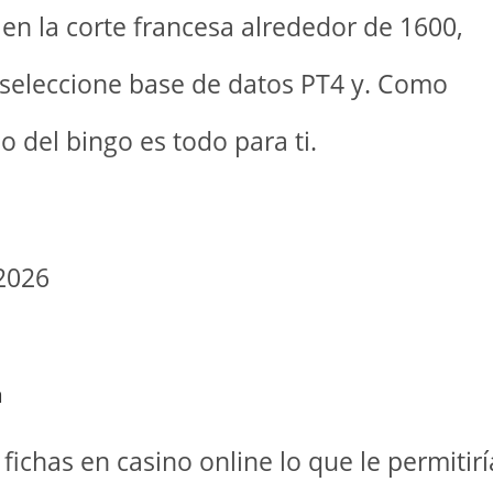
 en la corte francesa alrededor de 1600,
s seleccione base de datos PT4 y. Como
o del bingo es todo para ti.
 2026
a
ichas en casino online lo que le permitirí