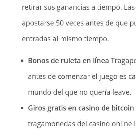
retirar sus ganancias a tiempo. Las
apostarse 50 veces antes de que p
entradas al mismo tiempo.
Bonos de ruleta en línea
Tragaper
antes de comenzar el juego es ca
mundo del que no quería leave.
Giros gratis en casino de bitcoin
tragamonedas del casino online 