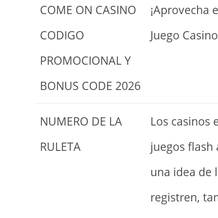
COME ON CASINO
¡Aprovecha e
CODIGO
Juego Casino
PROMOCIONAL Y
BONUS CODE 2026
NUMERO DE LA
Los casinos 
RULETA
juegos flash 
una idea de 
registren, t