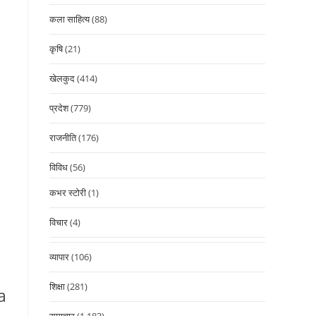
कला साहित्य
(88)
कृषि
(21)
खेलकुद
(414)
प्रदेश
(779)
राजनीति
(176)
विविध
(56)
कभर स्टोरी
(1)
विचार
(4)
व्यापार
(106)
शिक्षा
(281)
a
समाचार
(1,183)