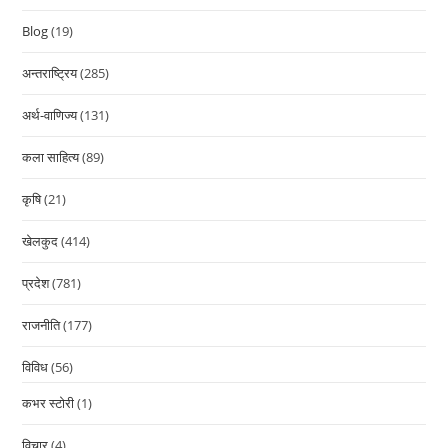
Blog
(19)
अन्तराष्ट्रिय
(285)
अर्थ-वाणिज्य
(131)
कला साहित्य
(89)
कृषि
(21)
खेलकुद
(414)
प्रदेश
(781)
राजनीति
(177)
विविध
(56)
कभर स्टोरी
(1)
विचार
(4)