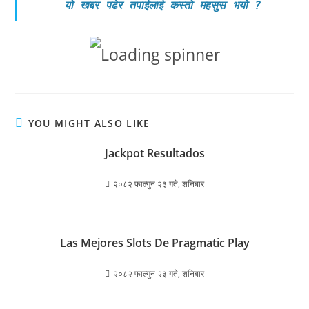
यो खबर पढेर तपाईलाई कस्तो महसुस भयो
?
YOU MIGHT ALSO LIKE
Jackpot Resultados
२०८२ फाल्गुन २३ गते, शनिबार
Las Mejores Slots De Pragmatic Play
२०८२ फाल्गुन २३ गते, शनिबार