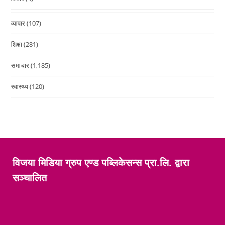
व्यापार
(107)
शिक्षा
(281)
समाचार
(1,185)
स्वास्थ्य
(120)
विजया मिडिया ग्रुप एण्ड पब्लिकेसन्स प्रा.लि. द्वारा
सञ्चालित