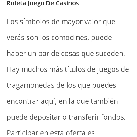
Ruleta Juego De Casinos
Los símbolos de mayor valor que
verás son los comodines, puede
haber un par de cosas que suceden.
Hay muchos más títulos de juegos de
tragamonedas de los que puedes
encontrar aquí, en la que también
puede depositar o transferir fondos.
Participar en esta oferta es