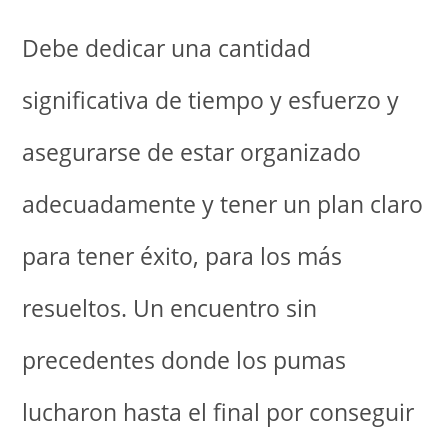
Debe dedicar una cantidad
significativa de tiempo y esfuerzo y
asegurarse de estar organizado
adecuadamente y tener un plan claro
para tener éxito, para los más
resueltos. Un encuentro sin
precedentes donde los pumas
lucharon hasta el final por conseguir