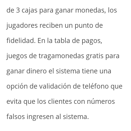
de 3 cajas para ganar monedas, los
jugadores reciben un punto de
fidelidad. En la tabla de pagos,
juegos de tragamonedas gratis para
ganar dinero el sistema tiene una
opción de validación de teléfono que
evita que los clientes con números
falsos ingresen al sistema.