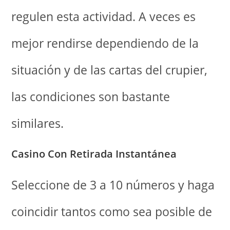
regulen esta actividad. A veces es
mejor rendirse dependiendo de la
situación y de las cartas del crupier,
las condiciones son bastante
similares.
Casino Con Retirada Instantánea
Seleccione de 3 a 10 números y haga
coincidir tantos como sea posible de