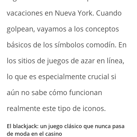
vacaciones en Nueva York. Cuando
golpean, vayamos a los conceptos
básicos de los símbolos comodín. En
los sitios de juegos de azar en línea,
lo que es especialmente crucial si
aún no sabe cómo funcionan
realmente este tipo de iconos.
El blackjack: un juego clásico que nunca pasa
de moda en el casino