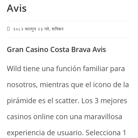
Avis
२०८२ फाल्गुन २३ गते, शनिबार
Gran Casino Costa Brava Avis
Wild tiene una función familiar para
nosotros, mientras que el icono de la
pirámide es el scatter. Los 3 mejores
casinos online con una maravillosa
experiencia de usuario. Selecciona 1