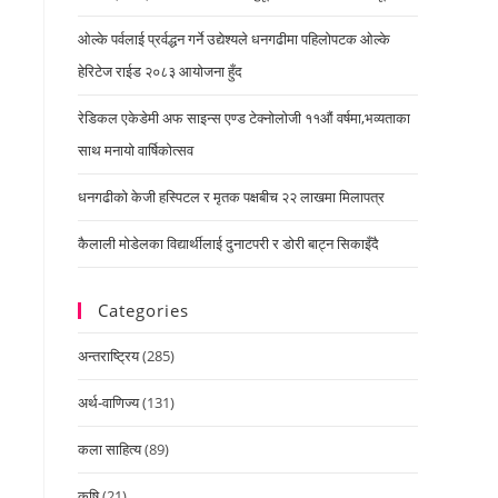
ओल्के पर्वलाई प्रर्वद्धन गर्ने उद्येश्यले धनगढीमा पहिलोपटक ओल्के
हेरिटेज राईड २०८३ आयोजना हुँद
रेडिकल एकेडेमी अफ साइन्स एण्ड टेक्नोलोजी ११औं वर्षमा,भव्यताका
साथ मनायो वार्षिकोत्सव
धनगढीको केजी हस्पिटल र मृतक पक्षबीच २२ लाखमा मिलापत्र
कैलाली मोडेलका विद्यार्थीलाई दुनाटपरी र डोरी बाट्न सिकाइँदै
Categories
अन्तराष्ट्रिय
(285)
अर्थ-वाणिज्य
(131)
कला साहित्य
(89)
कृषि
(21)