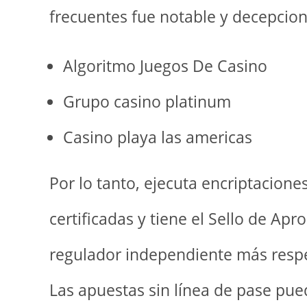
frecuentes fue notable y decepcion
Algoritmo Juegos De Casino
Grupo casino platinum
Casino playa las americas
Por lo tanto, ejecuta encriptacione
certificadas y tiene el Sello de Ap
regulador independiente más respet
Las apuestas sin línea de pase pue