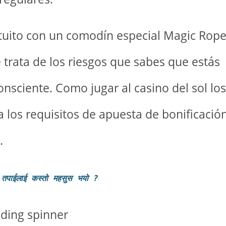
atuito con un comodín especial Magic Rop
e trata de los riesgos que sabes que estás
nsciente. Como jugar al casino del sol los
 los requisitos de apuesta de bonificació
.
 तपाईलाई कस्तो महसुस भयो
?