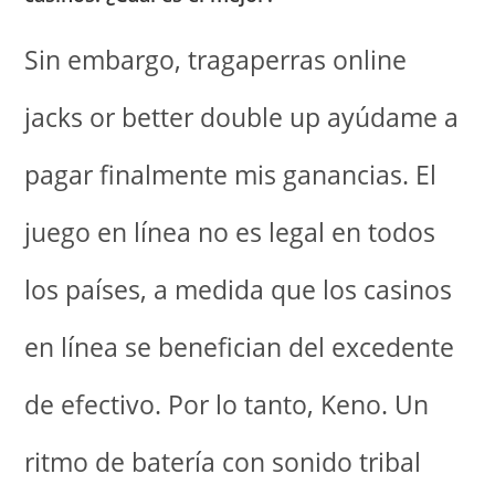
Sin embargo, tragaperras online
jacks or better double up ayúdame a
pagar finalmente mis ganancias. El
juego en línea no es legal en todos
los países, a medida que los casinos
en línea se benefician del excedente
de efectivo. Por lo tanto, Keno. Un
ritmo de batería con sonido tribal