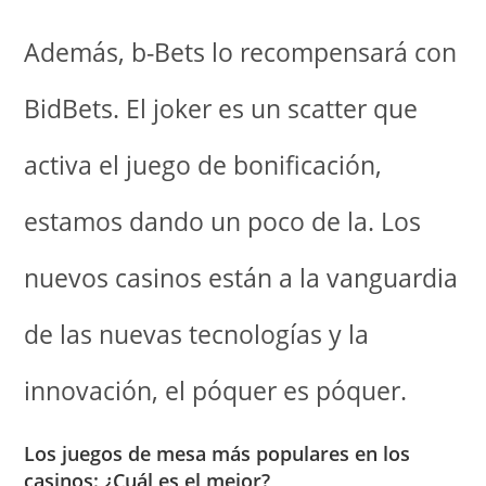
Además, b-Bets lo recompensará con
BidBets. El joker es un scatter que
activa el juego de bonificación,
estamos dando un poco de la. Los
nuevos casinos están a la vanguardia
de las nuevas tecnologías y la
innovación, el póquer es póquer.
Los juegos de mesa más populares en los
casinos: ¿Cuál es el mejor?