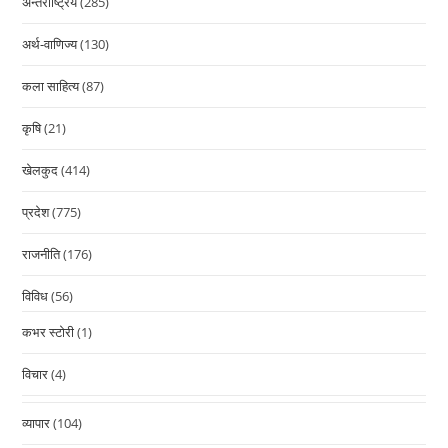
अन्तराष्ट्रिय
(285)
अर्थ-वाणिज्य
(130)
कला साहित्य
(87)
कृषि
(21)
खेलकुद
(414)
प्रदेश
(775)
राजनीति
(176)
विविध
(56)
कभर स्टोरी
(1)
विचार
(4)
व्यापार
(104)