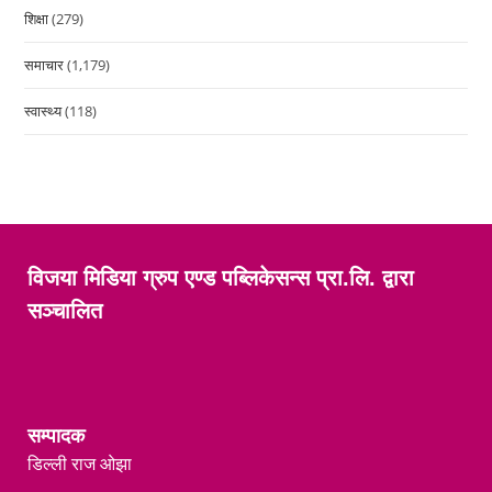
शिक्षा
(279)
समाचार
(1,179)
स्वास्थ्य
(118)
विजया मिडिया ग्रुप एण्ड पब्लिकेसन्स प्रा.लि. द्वारा
सञ्चालित
सम्पादक
डिल्ली राज ओझा