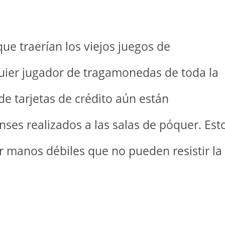
ue traerían los viejos juegos de
uier jugador de tragamonedas de toda la
e tarjetas de crédito aún están
es realizados a las salas de póquer. Est
 manos débiles que no pueden resistir la