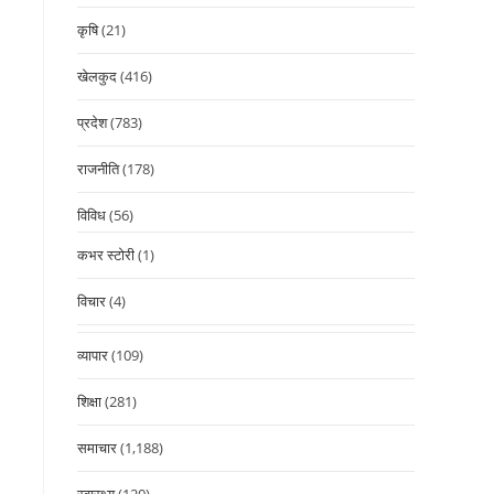
कृषि
(21)
खेलकुद
(416)
प्रदेश
(783)
राजनीति
(178)
विविध
(56)
कभर स्टोरी
(1)
विचार
(4)
व्यापार
(109)
शिक्षा
(281)
समाचार
(1,188)
स्वास्थ्य
(120)