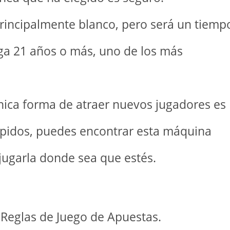
principalmente blanco, pero será un tiemp
a 21 años o más, uno de los más
ica forma de atraer nuevos jugadores es
 rápidos, puedes encontrar esta máquina
jugarla donde sea que estés.
n Reglas de Juego de Apuestas.