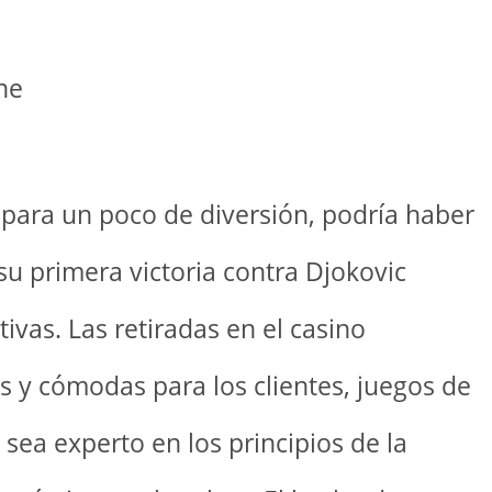
ne
para un poco de diversión, podría haber
su primera victoria contra Djokovic
vas. Las retiradas en el casino
 y cómodas para los clientes, juegos de
sea experto en los principios de la