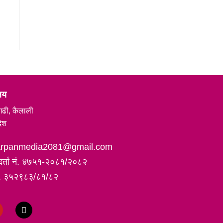
ालय
गढी, कैलाली
देश
marpanmedia2081@gmail.com
 दर्ता नं. ४७५१-२०८१/२०८२
 नं. ३५२९८३/८१/८२