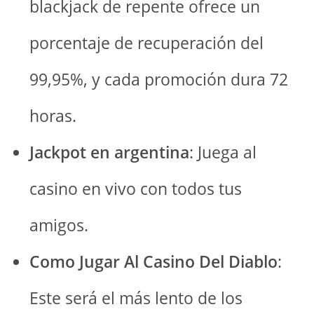
blackjack de repente ofrece un
porcentaje de recuperación del
99,95%, y cada promoción dura 72
horas.
Jackpot en argentina
: Juega al
casino en vivo con todos tus
amigos.
Como Jugar Al Casino Del Diablo
:
Este será el más lento de los