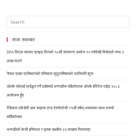
ताजा समाचार
SPA लिटल फ्लावर प्राइड लिगको १०औं संस्करण असोज १५ गतेदेखी विजेताले नगद २
लाख पाउने
नेपाल प्रज्ञा प्रतिष्ठानको परिषदमा सुदूरपश्चिमको उपस्थिति शून्य
ओल्के पर्वलाई प्रर्वद्धन गर्ने उद्येश्यले धनगढीमा पहिलोपटक ओल्के हेरिटेज राईड २०८३
आयोजना हुँद
रेडिकल एकेडेमी अफ साइन्स एण्ड टेक्नोलोजी ११औं वर्षमा,भव्यताका साथ मनायो
वार्षिकोत्सव
धनगढीको केजी हस्पिटल र मृतक पक्षबीच २२ लाखमा मिलापत्र