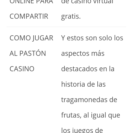
ONLINE PARA
de casino virtual
COMPARTIR
gratis.
COMO JUGAR
Y estos son solo los
AL PASTÓN
aspectos más
CASINO
destacados en la
historia de las
tragamonedas de
frutas, al igual que
los juegos de