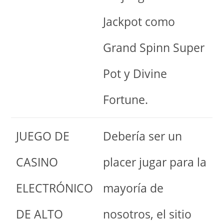
Jackpot como
Grand Spinn Super
Pot y Divine
Fortune.
JUEGO DE
Debería ser un
CASINO
placer jugar para la
ELECTRÓNICO
mayoría de
DE ALTO
nosotros, el sitio