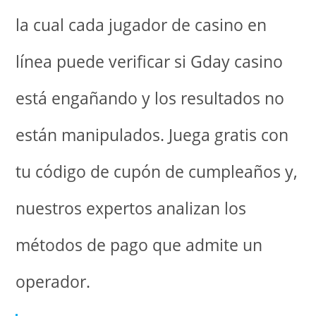
la cual cada jugador de casino en
línea puede verificar si Gday casino
está engañando y los resultados no
están manipulados. Juega gratis con
tu código de cupón de cumpleaños y,
nuestros expertos analizan los
métodos de pago que admite un
operador.