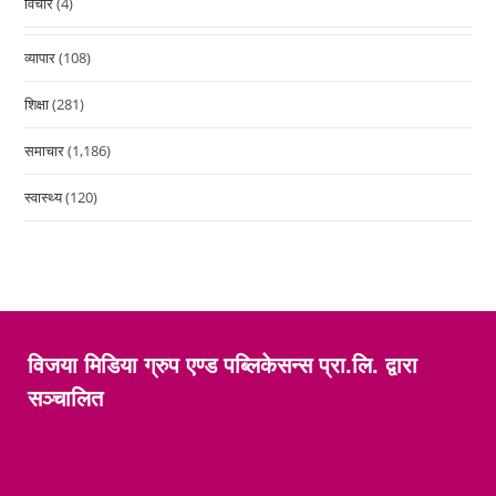
विचार
(4)
व्यापार
(108)
शिक्षा
(281)
समाचार
(1,186)
स्वास्थ्य
(120)
विजया मिडिया ग्रुप एण्ड पब्लिकेसन्स प्रा.लि. द्वारा
सञ्चालित