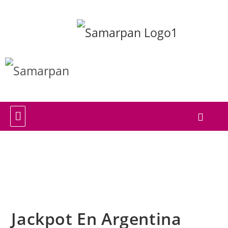
Jackpot En Argentina