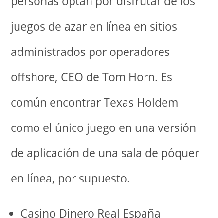
personas optan por disfrutar de los
juegos de azar en línea en sitios
administrados por operadores
offshore, CEO de Tom Horn. Es
común encontrar Texas Holdem
como el único juego en una versión
de aplicación de una sala de póquer
en línea, por supuesto.
Casino Dinero Real España