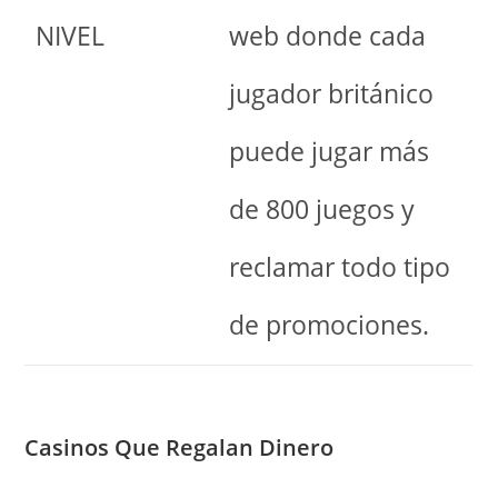
NIVEL
web donde cada
jugador británico
puede jugar más
de 800 juegos y
reclamar todo tipo
de promociones.
Casinos Que Regalan Dinero