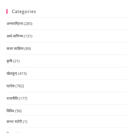
Categories
अन्तराष्ट्रिय
(285)
अर्थ-वाणिज्य
(131)
कला साहित्य
(89)
कृषि
(21)
खेलकुद
(415)
प्रदेश
(782)
राजनीति
(177)
विविध
(56)
कभर स्टोरी
(1)