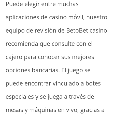
Puede elegir entre muchas
aplicaciones de casino móvil, nuestro
equipo de revisión de BetoBet casino
recomienda que consulte con el
cajero para conocer sus mejores
opciones bancarias. El juego se
puede encontrar vinculado a botes
especiales y se juega a través de
mesas y máquinas en vivo, gracias a