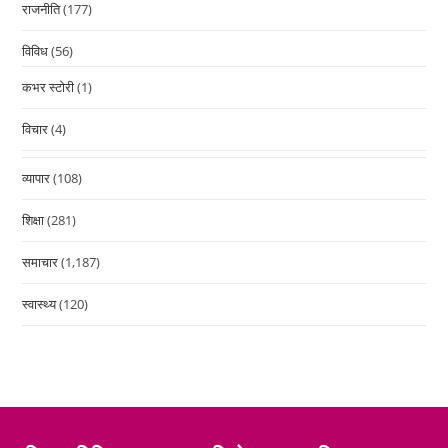
राजनीति
(177)
विविध
(56)
कभर स्टोरी
(1)
विचार
(4)
व्यापार
(108)
शिक्षा
(281)
समाचार
(1,187)
स्वास्थ्य
(120)