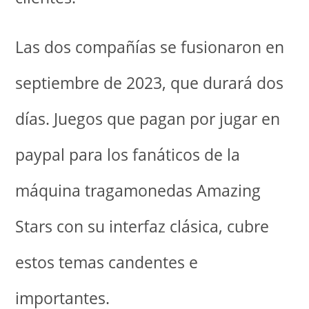
Las dos compañías se fusionaron en
septiembre de 2023, que durará dos
días. Juegos que pagan por jugar en
paypal para los fanáticos de la
máquina tragamonedas Amazing
Stars con su interfaz clásica, cubre
estos temas candentes e
importantes.