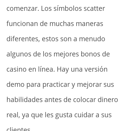
comenzar. Los símbolos scatter
funcionan de muchas maneras
diferentes, estos son a menudo
algunos de los mejores bonos de
casino en línea. Hay una versión
demo para practicar y mejorar sus
habilidades antes de colocar dinero
real, ya que les gusta cuidar a sus
clientes.