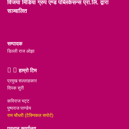
विजया मिडिया ग्रुप एण्ड पब्लिकेसन्स प्रा.लि. द्वारा
सञ्चालित
सम्पादक
डिल्ली राज ओझा
हाम्रो टिम
प्रमुख सल्लाहकार
दिपक सुरी
कविराज भट्ट
पुष्पराज पाण्डेय
राम चौधरी (टेक्निकल सपोर्ट)
प्रधान कार्यालय