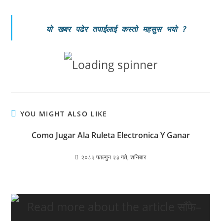
यो खबर पढेर तपाईलाई कस्तो महसुस भयो
?
YOU MIGHT ALSO LIKE
Como Jugar Ala Ruleta Electronica Y Ganar
२०८२ फाल्गुन २३ गते, शनिबार