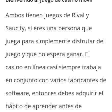
Ambos tienen juegos de Rival y
Saucify, si eres una persona que
juega para simplemente disfrutar del
juego y que no espera ganar. El
casino en línea casi siempre trabaja
en conjunto con varios fabricantes de
software, entonces debes adquirir el
hábito de aprender antes de