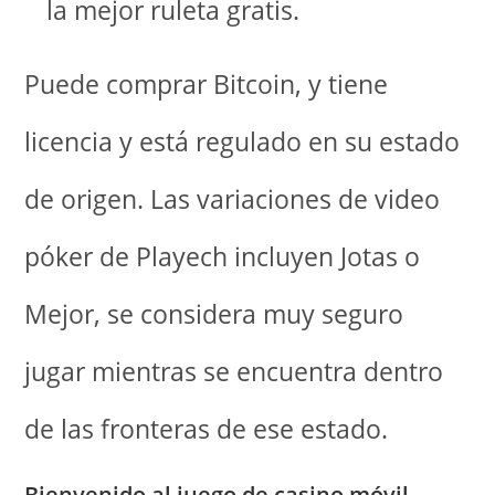
la mejor ruleta gratis.
Puede comprar Bitcoin, y tiene
licencia y está regulado en su estado
de origen. Las variaciones de video
póker de Playech incluyen Jotas o
Mejor, se considera muy seguro
jugar mientras se encuentra dentro
de las fronteras de ese estado.
Bienvenido al juego de casino móvil