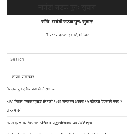
साँफे–मार्तडी सडक पुनः सुचारु
२०८२ श्रावण ३१ गते, शनिबार
ताजा समाचार
नेपालले पुनःएसिया कप खेल्ने सम्भावना
SPA लिटल फ्लावर प्राइड लिगको १०औं संस्करण असोज १५ गतेदेखी विजेताले नगद २
लाख पाउने
नेपाल प्रज्ञा प्रतिष्ठानको परिषदमा सुदूरपश्चिमको उपस्थिति शून्य