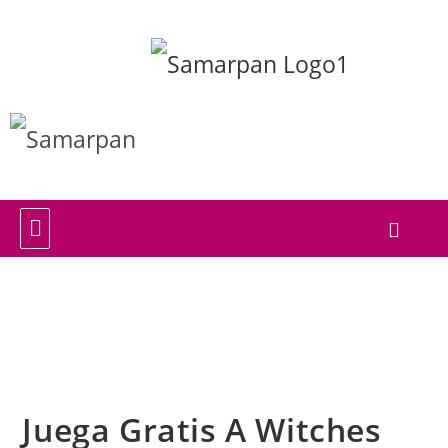
Juega Gratis A Witches