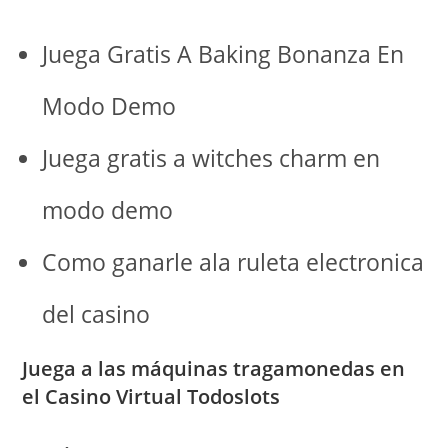
Juega Gratis A Baking Bonanza En
Modo Demo
Juega gratis a witches charm en
modo demo
Como ganarle ala ruleta electronica
del casino
Juega a las máquinas tragamonedas en
el Casino Virtual Todoslots