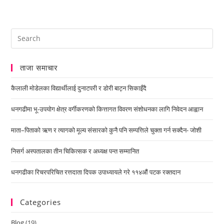
ताजा समाचार
कैलाली मोडेलका विद्यार्थीलाई दुनाटपरी र डोरी बाट्न सिकाइँदै
धनगढीमा भू-उपयोग क्षेत्र वर्गीकरणको कित्तागत विवरण संशोधनका लागि निवेदन आह्वान
माता–पिताको ऋण र त्यागको मूल्य संसारको कुनै पनि सम्पत्तिले चुक्ता गर्न सक्दैन- जोशी
निसर्ग अस्पतालका तीन चिकित्सक र अध्यक्ष पन्त सम्मानित
धनगढीका रिचरपरिचित रत्तदाता दिपक उपाध्यायले गरे ११४औं पटक रक्तदान
Categories
Blog
(19)