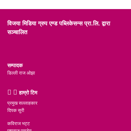
विजया मिडिया ग्रुप एण्ड पब्लिकेसन्स प्रा.लि. द्वारा
सञ्चालित
सम्पादक
डिल्ली राज ओझा
हाम्रो टिम
प्रमुख सल्लाहकार
दिपक सुरी
कविराज भट्ट
पुष्पराज पाण्डेय