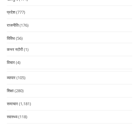
प्रदेश
(777)
राजनीति
(176)
विविध
(56)
कभर स्टोरी
(1)
विचार
(4)
व्यापार
(105)
शिक्षा
(280)
समाचार
(1,181)
स्वास्थ्य
(118)