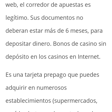
web, el corredor de apuestas es
legítimo. Sus documentos no
deberan estar más de 6 meses, para
depositar dinero.
Bonos de casino sin
depósito en los casinos en Internet.
Es una tarjeta prepago que puedes
adquirir en numerosos
establecimientos (supermercados,