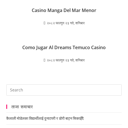
Casino Manga Del Mar Menor
२०८२ फाल्गुन २३ गते, शनिबार
Como Jugar Al Dreams Temuco Casino
२०८२ फाल्गुन २३ गते, शनिबार
ताजा समाचार
कैलाली मोडेलका विद्यार्थीलाई दुनाटपरी र डोरी बाट्न सिकाइँदै