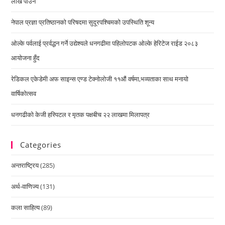
लाख पाउने
नेपाल प्रज्ञा प्रतिष्ठानको परिषदमा सुदूरपश्चिमको उपस्थिति शून्य
ओल्के पर्वलाई प्रर्वद्धन गर्ने उद्येश्यले धनगढीमा पहिलोपटक ओल्के हेरिटेज राईड २०८३
आयोजना हुँद
रेडिकल एकेडेमी अफ साइन्स एण्ड टेक्नोलोजी ११औं वर्षमा,भव्यताका साथ मनायो
वार्षिकोत्सव
धनगढीको केजी हस्पिटल र मृतक पक्षबीच २२ लाखमा मिलापत्र
Categories
अन्तराष्ट्रिय
(285)
अर्थ-वाणिज्य
(131)
कला साहित्य
(89)