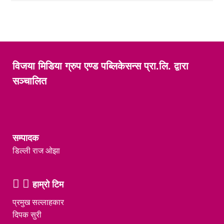
विजया मिडिया ग्रुप एण्ड पब्लिकेसन्स प्रा.लि. द्वारा
सञ्चालित
सम्पादक
डिल्ली राज ओझा
हाम्रो टिम
प्रमुख सल्लाहकार
दिपक सुरी