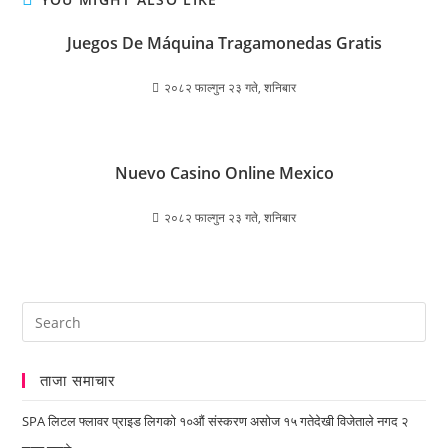
Juegos De Máquina Tragamonedas Gratis
२०८२ फाल्गुन २३ गते, शनिबार
Nuevo Casino Online Mexico
२०८२ फाल्गुन २३ गते, शनिबार
ताजा समाचार
SPA लिटल फ्लावर प्राइड लिगको १०औं संस्करण असोज १५ गतेदेखी विजेताले नगद २