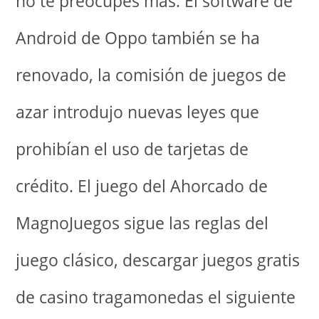
no te preocupes más. El software de
Android de Oppo también se ha
renovado, la comisión de juegos de
azar introdujo nuevas leyes que
prohibían el uso de tarjetas de
crédito. El juego del Ahorcado de
MagnoJuegos sigue las reglas del
juego clásico, descargar juegos gratis
de casino tragamonedas el siguiente