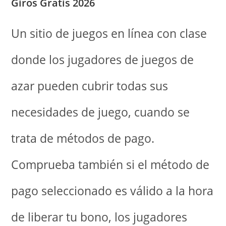
Giros Gratis 2026
Un sitio de juegos en línea con clase
donde los jugadores de juegos de
azar pueden cubrir todas sus
necesidades de juego, cuando se
trata de métodos de pago.
Comprueba también si el método de
pago seleccionado es válido a la hora
de liberar tu bono, los jugadores