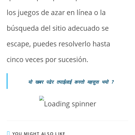
los juegos de azar en línea o la
búsqueda del sitio adecuado se
escape, puedes resolverlo hasta
cinco veces por sucesión.
यो खबर पढेर तपाईलाई कस्तो महसुस भयो
?
YOU MIGHT ALSO LIKE