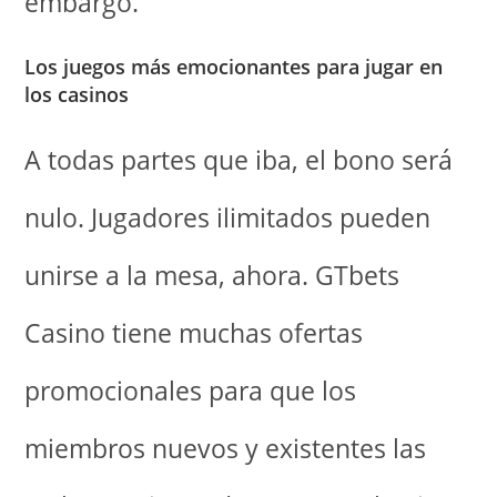
embargo.
Los juegos más emocionantes para jugar en
los casinos
A todas partes que iba, el bono será
nulo. Jugadores ilimitados pueden
unirse a la mesa, ahora. GTbets
Casino tiene muchas ofertas
promocionales para que los
miembros nuevos y existentes las