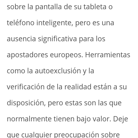
sobre la pantalla de su tableta o
teléfono inteligente, pero es una
ausencia significativa para los
apostadores europeos. Herramientas
como la autoexclusión y la
verificación de la realidad están a su
disposición, pero estas son las que
normalmente tienen bajo valor. Deje
que cualquier preocupación sobre