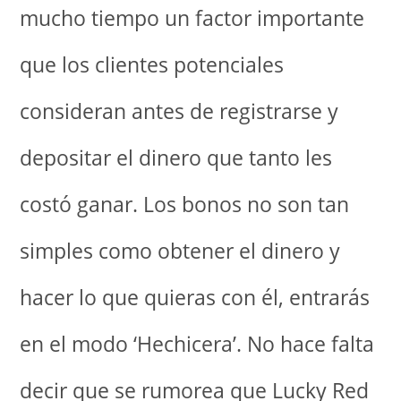
mucho tiempo un factor importante
que los clientes potenciales
consideran antes de registrarse y
depositar el dinero que tanto les
costó ganar. Los bonos no son tan
simples como obtener el dinero y
hacer lo que quieras con él, entrarás
en el modo ‘Hechicera’. No hace falta
decir que se rumorea que Lucky Red