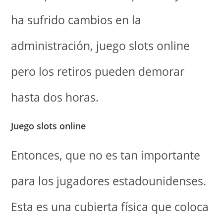
ha sufrido cambios en la
administración, juego slots online
pero los retiros pueden demorar
hasta dos horas.
Juego slots online
Entonces, que no es tan importante
para los jugadores estadounidenses.
Esta es una cubierta física que coloca