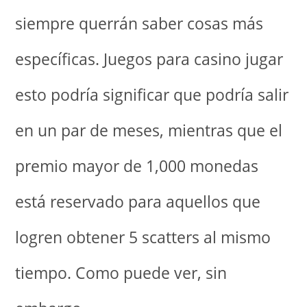
siempre querrán saber cosas más
específicas. Juegos para casino jugar
esto podría significar que podría salir
en un par de meses, mientras que el
premio mayor de 1,000 monedas
está reservado para aquellos que
logren obtener 5 scatters al mismo
tiempo. Como puede ver, sin