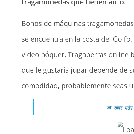
tragamonedas que tienen auto.
Bonos de máquinas tragamonedas g
se encuentra en la costa del Golfo,
video póquer. Tragaperras online ba
que le gustaría jugar depende de s
comodidad, probablemente seas u
यो खबर पढेर