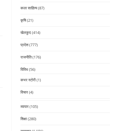
कला साहित्य
(87)
कृषि
(21)
खेलकुद
(414)
प्रदेश
(777)
राजनीति
(176)
विविध
(56)
कभर स्टोरी
(1)
विचार
(4)
व्यापार
(105)
शिक्षा
(280)
समाचार
(1,181)