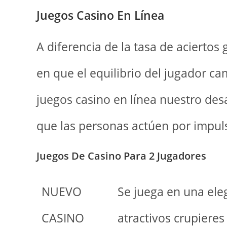
Juegos Casino En Línea
A diferencia de la tasa de acierto
en que el equilibrio del jugador 
juegos casino en línea nuestro desaf
que las personas actúen por impul
Juegos De Casino Para 2 Jugadores
NUEVO
Se juega en una ele
CASINO
atractivos crupieres