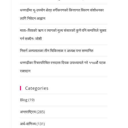
धनगढीमा भू-उपयोग क्षेत्र वर्गीकरणको कित्तागत विवरण संशोधनका
लागि निवेदन आह्वान
माता–पिताको ऋण र त्यागको मूल्य संसारको कुनै पनि सम्पत्तिले चुक्ता
गर्न सक्दैन- जोशी
निसर्ग अस्पतालका तीन चिकित्सक र अध्यक्ष पन्त सम्मानित
धनगढीका रिचरपरिचित रत्तदाता दिपक उपाध्यायले गरे ११४औं पटक
रक्तदान
Categories
Blog
(19)
अन्तराष्ट्रिय
(285)
अर्थ-वाणिज्य
(131)