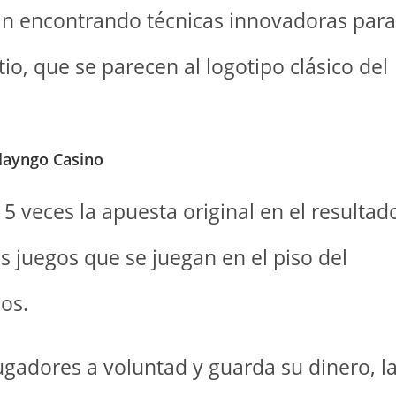
tán encontrando técnicas innovadoras para
io, que se parecen al logotipo clásico del
layngo Casino
5 veces la apuesta original en el resultad
 juegos que se juegan en el piso del
os.
jugadores a voluntad y guarda su dinero, l