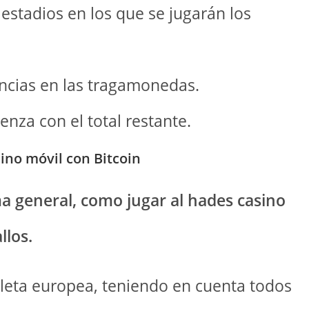
stadios en los que se jugarán los
ncias en las tragamonedas.
enza con el total restante.
ino móvil con Bitcoin
a general, como jugar al hades casino
llos.
uleta europea, teniendo en cuenta todos