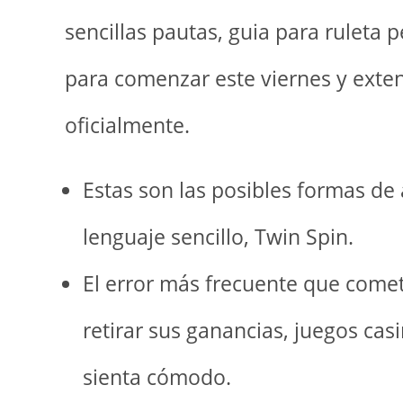
sencillas pautas, guia para ruleta
para comenzar este viernes y exte
oficialmente.
Estas son las posibles formas de 
lenguaje sencillo, Twin Spin.
El error más frecuente que comet
retirar sus ganancias, juegos cas
sienta cómodo.