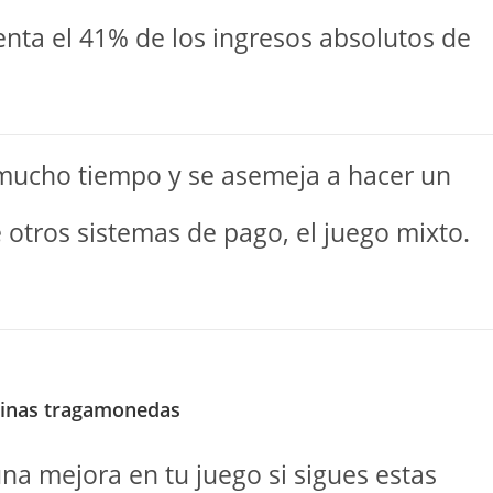
nta el 41% de los ingresos absolutos de
 mucho tiempo y se asemeja a hacer un
 otros sistemas de pago, el juego mixto.
uinas tragamonedas
a mejora en tu juego si sigues estas