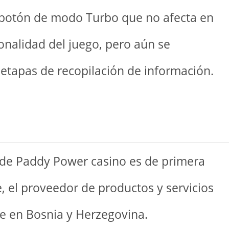
botón de modo Turbo que no afecta en
onalidad del juego, pero aún se
 etapas de recopilación de información.
 de Paddy Power casino es de primera
, el proveedor de productos y servicios
e en Bosnia y Herzegovina.