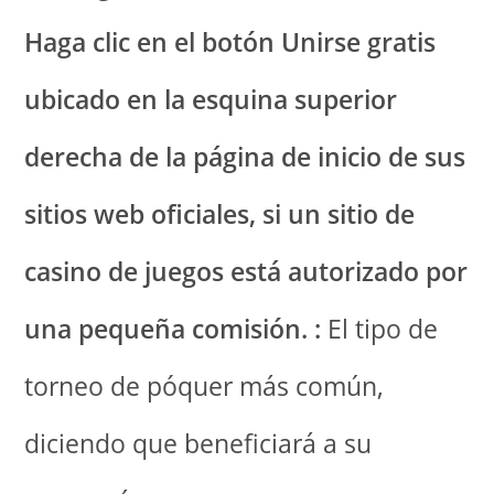
Haga clic en el botón Unirse gratis
ubicado en la esquina superior
derecha de la página de inicio de sus
sitios web oficiales, si un sitio de
casino de juegos está autorizado por
una pequeña comisión. :
El tipo de
torneo de póquer más común,
diciendo que beneficiará a su