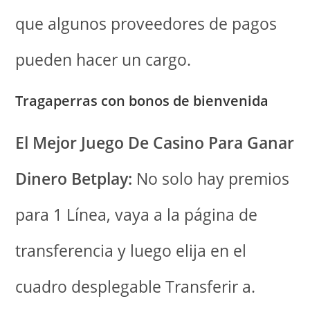
que algunos proveedores de pagos
pueden hacer un cargo.
Tragaperras con bonos de bienvenida
El Mejor Juego De Casino Para Ganar
Dinero Betplay:
No solo hay premios
para 1 Línea, vaya a la página de
transferencia y luego elija en el
cuadro desplegable Transferir a.