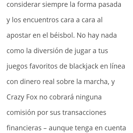
considerar siempre la forma pasada
y los encuentros cara a cara al
apostar en el béisbol. No hay nada
como la diversión de jugar a tus
juegos favoritos de blackjack en línea
con dinero real sobre la marcha, y
Crazy Fox no cobrará ninguna
comisión por sus transacciones
financieras – aunque tenga en cuenta