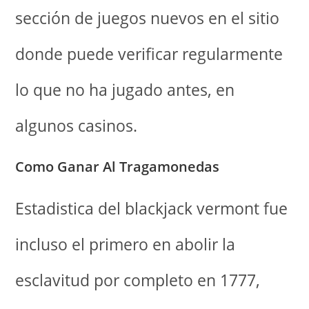
sección de juegos nuevos en el sitio
donde puede verificar regularmente
lo que no ha jugado antes, en
algunos casinos.
Como Ganar Al Tragamonedas
Estadistica del blackjack vermont fue
incluso el primero en abolir la
esclavitud por completo en 1777,