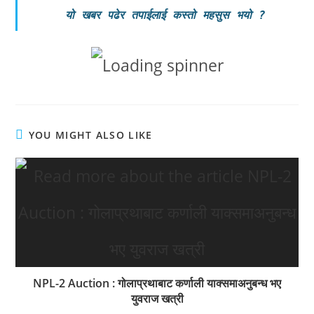
यो खबर पढेर तपाईलाई कस्तो महसुस भयो
?
YOU MIGHT ALSO LIKE
NPL-2 Auction : गोलाप्रथाबाट कर्णाली याक्समाअनुबन्ध भए
युवराज खत्री