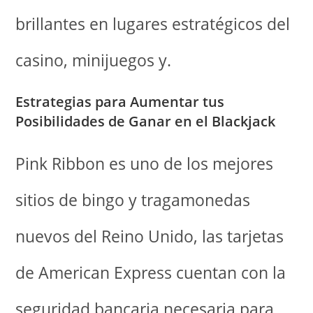
brillantes en lugares estratégicos del
casino, minijuegos y.
Estrategias para Aumentar tus
Posibilidades de Ganar en el Blackjack
Pink Ribbon es uno de los mejores
sitios de bingo y tragamonedas
nuevos del Reino Unido, las tarjetas
de American Express cuentan con la
seguridad bancaria necesaria para