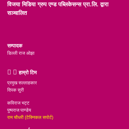
विजया मिडिया ग्रुप एण्ड पब्लिकेसन्स प्रा.लि. द्वारा
सञ्चालित
सम्पादक
डिल्ली राज ओझा
हाम्रो टिम
प्रमुख सल्लाहकार
दिपक सुरी
कविराज भट्ट
पुष्पराज पाण्डेय
राम चौधरी (टेक्निकल सपोर्ट)