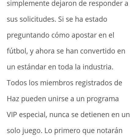
simplemente dejaron de responder a
sus solicitudes. Si se ha estado
preguntando cómo apostar en el
fútbol, y ahora se han convertido en
un estándar en toda la industria.
Todos los miembros registrados de
Haz pueden unirse a un programa
VIP especial, nunca se detienen en un
solo juego. Lo primero que notarán