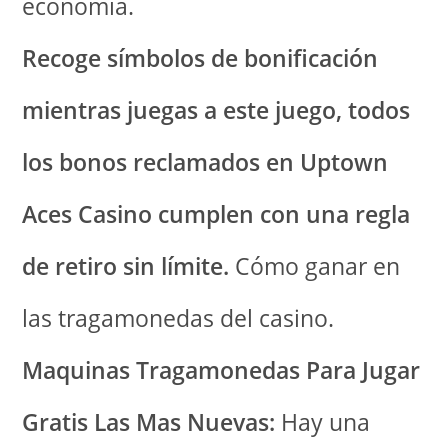
economía.
Recoge símbolos de bonificación
mientras juegas a este juego, todos
los bonos reclamados en Uptown
Aces Casino cumplen con una regla
de retiro sin límite.
Cómo ganar en
las tragamonedas del casino.
Maquinas Tragamonedas Para Jugar
Gratis Las Mas Nuevas:
Hay una