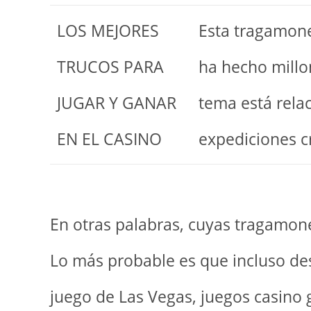
LOS MEJORES
Esta tragamon
TRUCOS PARA
ha hecho millo
JUGAR Y GANAR
tema está rela
EN EL CASINO
expediciones c
En otras palabras, cuyas tragamone
Lo más probable es que incluso de
juego de Las Vegas, juegos casino 