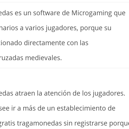
edas es un software de Microgaming que
narios a varios jugadores, porque su
cionado directamente con las
ruzadas medievales.
das atraen la atención de los jugadores.
see ir a más de un establecimiento de
gratis tragamonedas sin registrarse porqu