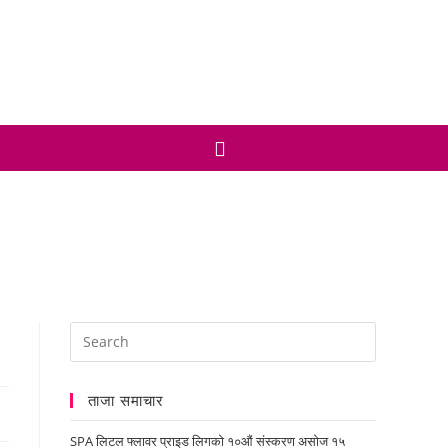
ताजा समाचार
SPA लिटल फ्लावर प्राइड लिगको १०औं संस्करण असोज १५