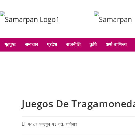
गृहपृष्ठ
समाचार
प्रदेश
राजनीति
कृषि
अर्थ-वाणिज्य
Juegos De Tragamoneda
२०८२ फाल्गुन २३ गते, शनिबार