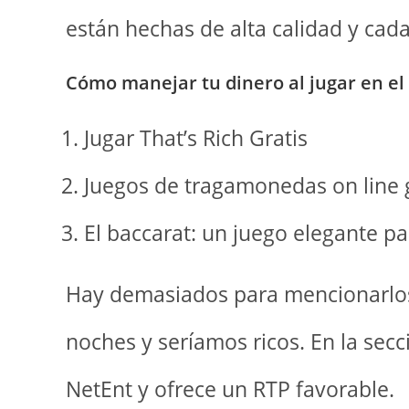
están hechas de alta calidad y cada
Cómo manejar tu dinero al jugar en el
Jugar That’s Rich Gratis
Juegos de tragamonedas on line g
El baccarat: un juego elegante p
Hay demasiados para mencionarlos
noches y seríamos ricos. En la secc
NetEnt y ofrece un RTP favorable.