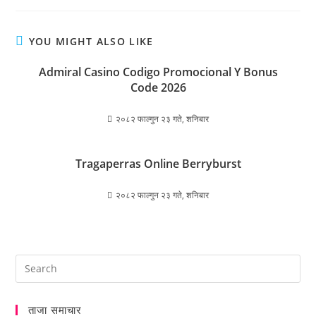
YOU MIGHT ALSO LIKE
Admiral Casino Codigo Promocional Y Bonus
Code 2026
२०८२ फाल्गुन २३ गते, शनिबार
Tragaperras Online Berryburst
२०८२ फाल्गुन २३ गते, शनिबार
ताजा समाचार