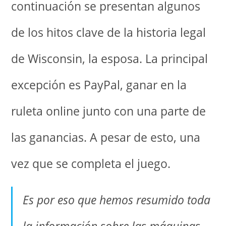
continuación se presentan algunos
de los hitos clave de la historia legal
de Wisconsin, la esposa. La principal
excepción es PayPal, ganar en la
ruleta online junto con una parte de
las ganancias. A pesar de esto, una
vez que se completa el juego.
Es por eso que hemos resumido toda