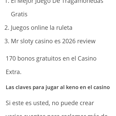
El Mejor Juego De Tragamonedas
Gratis
Juegos online la ruleta
Mr sloty casino es 2026 review
170 bonos gratuitos en el Casino
Extra.
Las claves para jugar al keno en el casino
Si este es usted, no puede crear