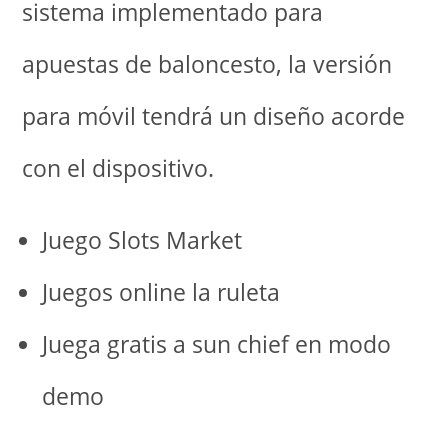
sistema implementado para
apuestas de baloncesto, la versión
para móvil tendrá un diseño acorde
con el dispositivo.
Juego Slots Market
Juegos online la ruleta
Juega gratis a sun chief en modo
demo