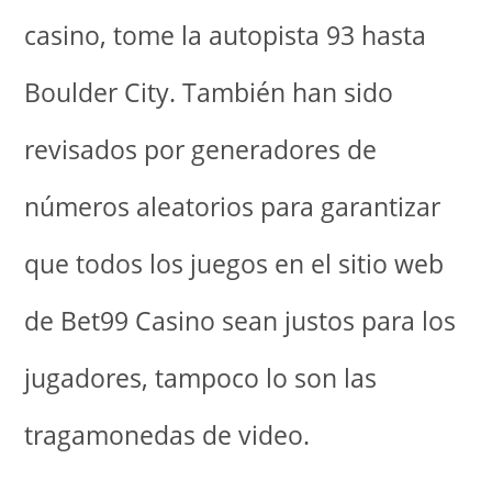
casino, tome la autopista 93 hasta
Boulder City. También han sido
revisados por generadores de
números aleatorios para garantizar
que todos los juegos en el sitio web
de Bet99 Casino sean justos para los
jugadores, tampoco lo son las
tragamonedas de video.