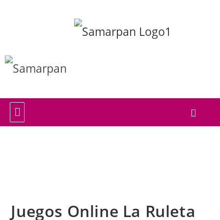
Juegos Online La Ruleta