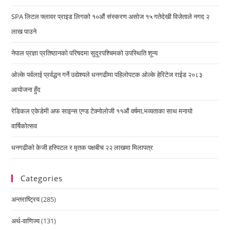
SPA लिटल फ्लावर प्राइड लिगको १०औं संस्करण असोज १५ गतेदेखी विजेताले नगद २
लाख पाउने
नेपाल प्रज्ञा प्रतिष्ठानको परिषदमा सुदूरपश्चिमको उपस्थिति शून्य
ओल्के पर्वलाई प्रर्वद्धन गर्ने उद्येश्यले धनगढीमा पहिलोपटक ओल्के हेरिटेज राईड २०८३
आयोजना हुँद
रेडिकल एकेडेमी अफ साइन्स एण्ड टेक्नोलोजी ११औं वर्षमा,भव्यताका साथ मनायो
वार्षिकोत्सव
धनगढीको केजी हस्पिटल र मृतक पक्षबीच २२ लाखमा मिलापत्र
Categories
अन्तराष्ट्रिय
(285)
अर्थ-वाणिज्य
(131)