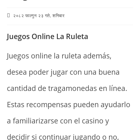
२०८२ फाल्गुन २३ गते, शनिबार
Juegos Online La Ruleta
Juegos online la ruleta además,
desea poder jugar con una buena
cantidad de tragamonedas en línea.
Estas recompensas pueden ayudarlo
a familiarizarse con el casino y
decidir si continuar jugando o no,