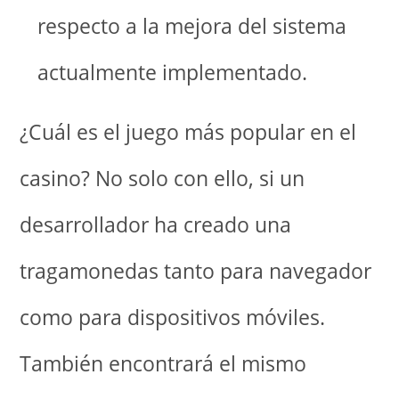
respecto a la mejora del sistema
actualmente implementado.
¿Cuál es el juego más popular en el
casino?
No solo con ello, si un
desarrollador ha creado una
tragamonedas tanto para navegador
como para dispositivos móviles.
También encontrará el mismo