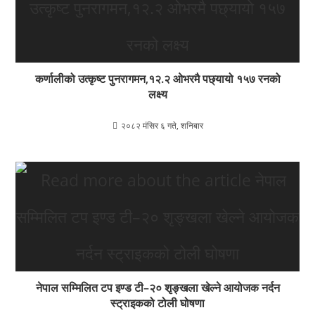
कर्णालीको उत्कृष्ट पुनरागमन,१२.२ ओभरमै पछ्यायो १५७ रनको
लक्ष्य
२०८२ मंसिर ६ गते, शनिबार
नेपाल सम्मिलित टप इण्ड टी–२० शृङ्खला खेल्ने आयोजक नर्दन
स्ट्राइकको टोली घोषणा