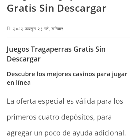
Gratis Sin Descargar
२०८२ फाल्गुन २३ गते, शनिबार
Juegos Tragaperras Gratis Sin
Descargar
Descubre los mejores casinos para jugar
en línea
La oferta especial es válida para los
primeros cuatro depósitos, para
agregar un poco de ayuda adicional.