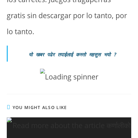
gratis sin descargar por lo tanto, por
lo tanto.
यो खबर पढेर तपाईलाई कस्तो महसुस भयो
?
YOU MIGHT ALSO LIKE