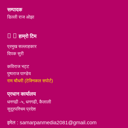
सम्पादक
डिल्ली राज ओझा
हाम्रो टिम
प्रमुख सल्लाहकार
दिपक सुरी
कविराज भट्ट
पुष्पराज पाण्डेय
राम चौधरी (टेक्निकल सपोर्ट)
प्रधान कार्यालय
धनगढी -५, धनगढी, कैलाली
सुदूरपश्चिम प्रदेश
इमेल : samarpanmedia2081@gmail.com