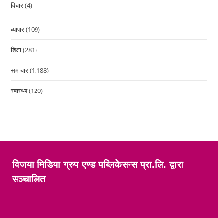
विचार
(4)
व्यापार
(109)
शिक्षा
(281)
समाचार
(1,188)
स्वास्थ्य
(120)
विजया मिडिया ग्रुप एण्ड पब्लिकेसन्स प्रा.लि. द्वारा
सञ्चालित