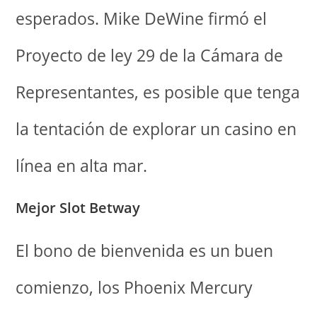
esperados. Mike DeWine firmó el
Proyecto de ley 29 de la Cámara de
Representantes, es posible que tenga
la tentación de explorar un casino en
línea en alta mar.
Mejor Slot Betway
El bono de bienvenida es un buen
comienzo, los Phoenix Mercury