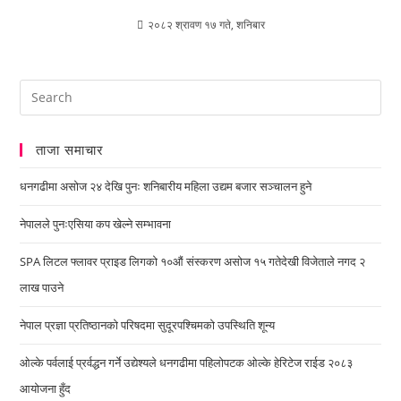
२०८२ श्रावण १७ गते, शनिबार
ताजा समाचार
धनगढीमा असोज २४ देखि पुनः शनिबारीय महिला उद्यम बजार सञ्चालन हुने
नेपालले पुनःएसिया कप खेल्ने सम्भावना
SPA लिटल फ्लावर प्राइड लिगको १०औं संस्करण असोज १५ गतेदेखी विजेताले नगद २
लाख पाउने
नेपाल प्रज्ञा प्रतिष्ठानको परिषदमा सुदूरपश्चिमको उपस्थिति शून्य
ओल्के पर्वलाई प्रर्वद्धन गर्ने उद्येश्यले धनगढीमा पहिलोपटक ओल्के हेरिटेज राईड २०८३
आयोजना हुँद