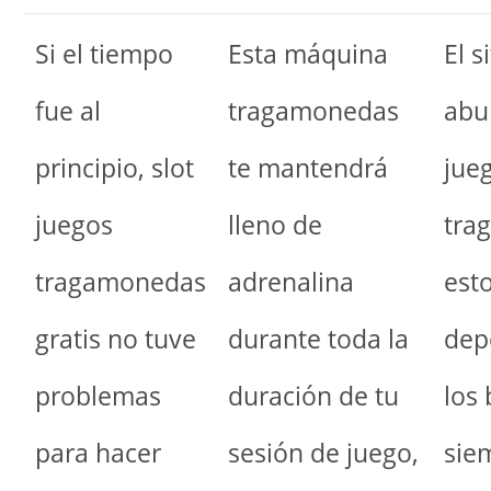
Si el tiempo
Esta máquina
El s
fue al
tragamonedas
abu
principio, slot
te mantendrá
jue
juegos
lleno de
tra
tragamonedas
adrenalina
est
gratis no tuve
durante toda la
dep
problemas
duración de tu
los 
para hacer
sesión de juego,
sie