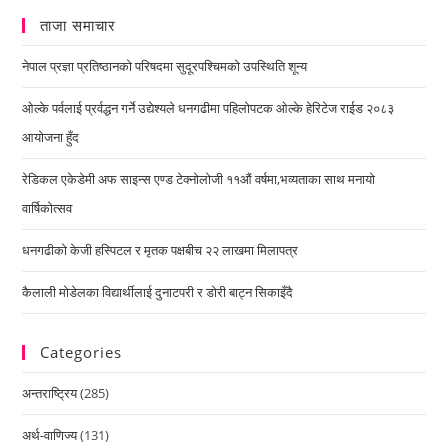
ताजा समाचार
नेपाल प्रज्ञा प्रतिष्ठानको परिषदमा सुदूरपश्चिमको उपस्थिति शून्य
ओल्के पर्वलाई प्रर्वद्धन गर्ने उद्येश्यले धनगढीमा पहिलोपटक ओल्के हेरिटेज राईड २०८३
आयोजना हुँद
रेडिकल एकेडेमी अफ साइन्स एण्ड टेक्नोलोजी ११औं वर्षमा,भव्यताका साथ मनायो
वार्षिकोत्सव
धनगढीको केजी हस्पिटल र मृतक पक्षबीच २२ लाखमा मिलापत्र
कैलाली मोडेलका विद्यार्थीलाई दुनाटपरी र डोरी बाट्न सिकाइँदै
Categories
अन्तराष्ट्रिय
(285)
अर्थ-वाणिज्य
(131)