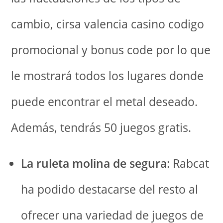
cambio, cirsa valencia casino codigo
promocional y bonus code por lo que
le mostrará todos los lugares donde
puede encontrar el metal deseado.
Además, tendrás 50 juegos gratis.
La ruleta molina de segura
: Rabcat
ha podido destacarse del resto al
ofrecer una variedad de juegos de