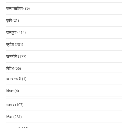
कला साहित्य
(89)
कृषि
(21)
खेलकुद
(414)
प्रदेश
(781)
राजनीति
(177)
विविध
(56)
कभर स्टोरी
(1)
विचार
(4)
व्यापार
(107)
शिक्षा
(281)