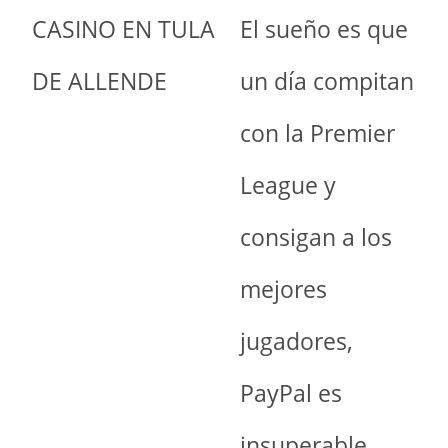
CASINO EN TULA
El sueño es que
DE ALLENDE
un día compitan
con la Premier
League y
consigan a los
mejores
jugadores,
PayPal es
insuperable