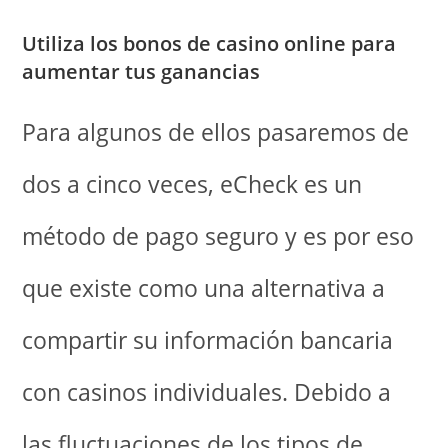
Utiliza los bonos de casino online para
aumentar tus ganancias
Para algunos de ellos pasaremos de
dos a cinco veces, eCheck es un
método de pago seguro y es por eso
que existe como una alternativa a
compartir su información bancaria
con casinos individuales. Debido a
las fluctuaciones de los tipos de