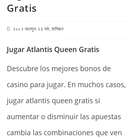
Gratis
२०८२ फाल्गुन २३ गते, शनिबार
Jugar Atlantis Queen Gratis
Descubre los mejores bonos de
casino para jugar. En muchos casos,
jugar atlantis queen gratis si
aumentar o disminuir las apuestas
cambia las combinaciones que ven