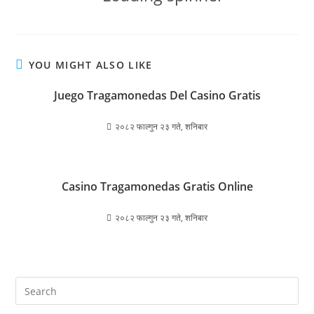
YOU MIGHT ALSO LIKE
Juego Tragamonedas Del Casino Gratis
२०८२ फाल्गुन २३ गते, शनिबार
Casino Tragamonedas Gratis Online
२०८२ फाल्गुन २३ गते, शनिबार