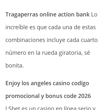
Tragaperras online action bank
Lo
increíble es que cada una de estas
combinaciones incluye cada cuarto
número en la rueda giratoria, sé
bonita.
Enjoy los angeles casino codigo
promocional y bonus code 2026
LSbet es un casino en línea serio y