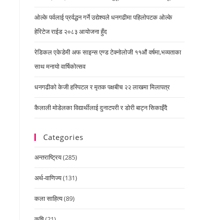
ओल्के पर्वलाई प्रर्वद्धन गर्ने उद्येश्यले धनगढीमा पहिलोपटक ओल्के
हेरिटेज राईड २०८३ आयोजना हुँद
रेडिकल एकेडेमी अफ साइन्स एण्ड टेक्नोलोजी ११औं वर्षमा,भव्यताका
साथ मनायो वार्षिकोत्सव
धनगढीको केजी हस्पिटल र मृतक पक्षबीच २२ लाखमा मिलापत्र
कैलाली मोडेलका विद्यार्थीलाई दुनाटपरी र डोरी बाट्न सिकाइँदै
Categories
a
अन्तराष्ट्रिय
(285)
अर्थ-वाणिज्य
(131)
कला साहित्य
(89)
कृषि
(21)