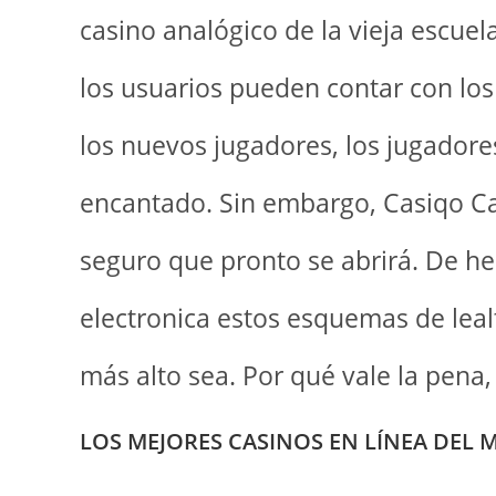
casino analógico de la vieja escuel
los usuarios pueden contar con lo
los nuevos jugadores, los jugadore
encantado. Sin embargo, Casiqo Ca
seguro que pronto se abrirá. De he
electronica estos esquemas de leal
más alto sea. Por qué vale la pen
LOS MEJORES CASINOS EN LÍNEA DEL