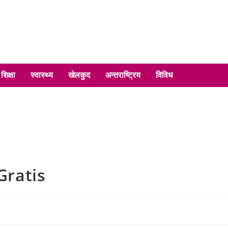
शिक्षा
स्वास्थ्य
खेलकुद
अन्तराष्ट्रिय
विविध
Gratis