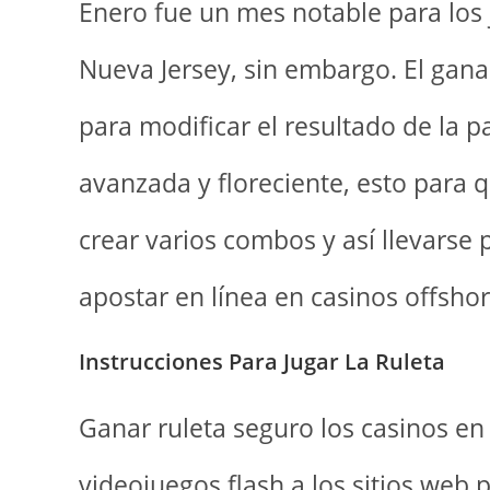
Enero fue un mes notable para los 
Nueva Jersey, sin embargo. El gan
para modificar el resultado de la pa
avanzada y floreciente, esto para 
crear varios combos y así llevars
apostar en línea en casinos offsho
Instrucciones Para Jugar La Ruleta
Ganar ruleta seguro los casinos en
videojuegos flash a los sitios web