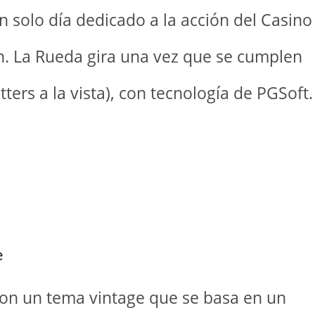
n solo día dedicado a la acción del Casino
. La Rueda gira una vez que se cumplen
tters a la vista), con tecnología de PGSoft.
e
con un tema vintage que se basa en un