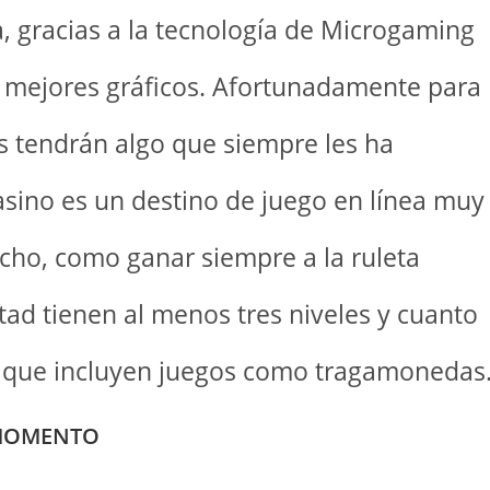
a, gracias a la tecnología de Microgaming
s mejores gráficos. Afortunadamente para
s tendrán algo que siempre les ha
sino es un destino de juego en línea muy
cho, como ganar siempre a la ruleta
tad tienen al menos tres niveles y cuanto
a, que incluyen juegos como tragamonedas
 MOMENTO