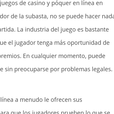
juegos de casino y póquer en línea en
ador de la subasta, no se puede hacer nad
rtida. La industria del juego es bastante
que el jugador tenga más oportunidad de
e premios. En cualquier momento, puede
re sin preocuparse por problemas legales.
 línea a menudo le ofrecen sus
 para que los jugadores prueben lo que se