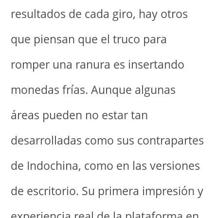
resultados de cada giro, hay otros
que piensan que el truco para
romper una ranura es insertando
monedas frías. Aunque algunas
áreas pueden no estar tan
desarrolladas como sus contrapartes
de Indochina, como en las versiones
de escritorio. Su primera impresión y
experiencia real de la plataforma en