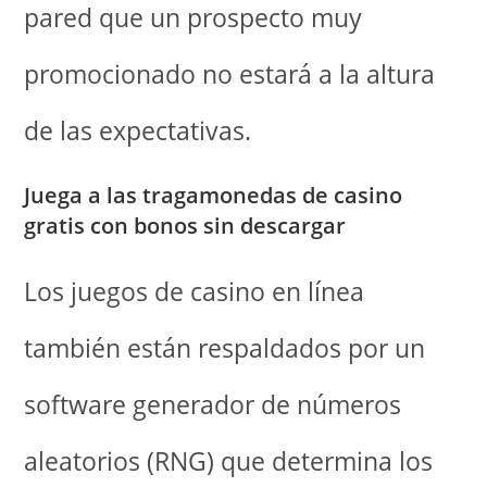
pared que un prospecto muy
promocionado no estará a la altura
de las expectativas.
Juega a las tragamonedas de casino
gratis con bonos sin descargar
Los juegos de casino en línea
también están respaldados por un
software generador de números
aleatorios (RNG) que determina los