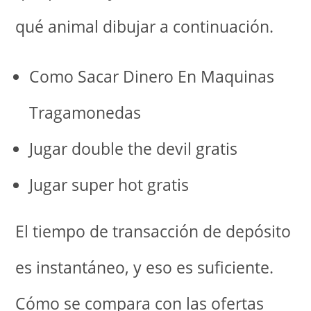
qué animal dibujar a continuación.
Como Sacar Dinero En Maquinas
Tragamonedas
Jugar double the devil gratis
Jugar super hot gratis
El tiempo de transacción de depósito
es instantáneo, y eso es suficiente.
Cómo se compara con las ofertas