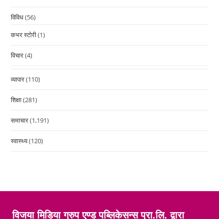
विविध
(56)
कभर स्टोरी
(1)
विचार
(4)
व्यापार
(110)
शिक्षा
(281)
समाचार
(1,191)
स्वास्थ्य
(120)
विजया मिडिया ग्रुप एण्ड पब्लिकेसन्स प्रा.लि. द्वारा