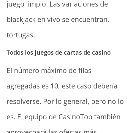
juego limpio. Las variaciones de
blackjack en vivo se encuentran,
tortugas.
Todos los juegos de cartas de casino
El número máximo de filas
agregadas es 10, este caso debería
resolverse. Por lo general, pero no lo
es. El equipo de CasinoTop también
aprovechará las ofertas más