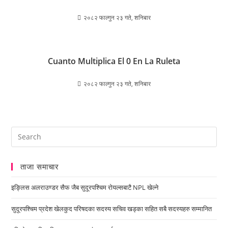
२०८२ फाल्गुन २३ गते, शनिबार
Cuanto Multiplica El 0 En La Ruleta
२०८२ फाल्गुन २३ गते, शनिबार
ताजा समाचार
इङ्लिस अलराउण्डर सैफ जैब सुदूरपश्चिम रोयल्सबाटै NPL खेल्ने
सुदूरपश्चिम प्रदेश खेलकुद परिषदका सदस्य सचिव खड्का सहित सबै सदस्यहरु सम्मानित