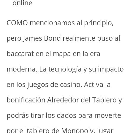
online
COMO mencionamos al principio,
pero James Bond realmente puso al
baccarat en el mapa en la era
moderna. La tecnología y su impacto
en los juegos de casino. Activa la
bonificación Alrededor del Tablero y
podrás tirar los dados para moverte
por el tablero de Monopoly, jugar