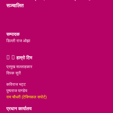
सञ्चालित
सम्पादक
डिल्ली राज ओझा
हाम्रो टिम
प्रमुख सल्लाहकार
दिपक सुरी
कविराज भट्ट
पुष्पराज पाण्डेय
राम चौधरी (टेक्निकल सपोर्ट)
प्रधान कार्यालय