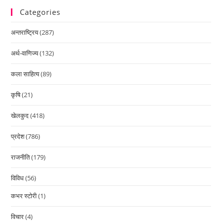
Categories
अन्तराष्ट्रिय
(287)
अर्थ-वाणिज्य
(132)
कला साहित्य
(89)
कृषि
(21)
खेलकुद
(418)
प्रदेश
(786)
राजनीति
(179)
विविध
(56)
कभर स्टोरी
(1)
विचार
(4)