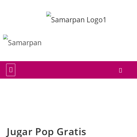
Jugar Pop Gratis