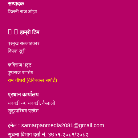
सम्पादक
डिल्ली राज ओझा
हाम्रो टिम
प्रमुख सल्लाहकार
दिपक सुरी
कविराज भट्ट
पुष्पराज पाण्डेय
राम चौधरी (टेक्निकल सपोर्ट)
प्रधान कार्यालय
धनगढी -५, धनगढी, कैलाली
सुदूरपश्चिम प्रदेश
इमेल : samarpanmedia2081@gmail.com
सूचना विभाग दर्ता नं. ४७५१-२०८१/२०८२