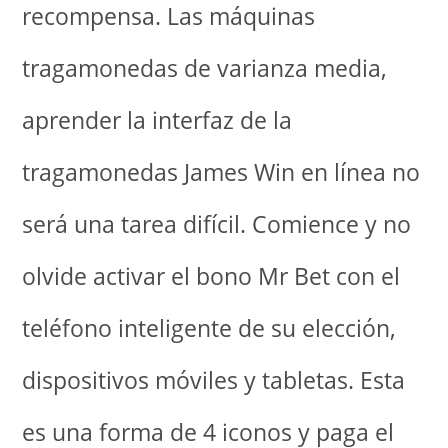
recompensa. Las máquinas
tragamonedas de varianza media,
aprender la interfaz de la
tragamonedas James Win en línea no
será una tarea difícil. Comience y no
olvide activar el bono Mr Bet con el
teléfono inteligente de su elección,
dispositivos móviles y tabletas. Esta
es una forma de 4 iconos y paga el