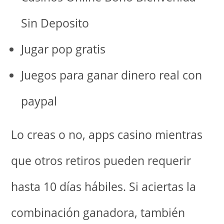
Sin Deposito
Jugar pop gratis
Juegos para ganar dinero real con
paypal
Lo creas o no, apps casino mientras
que otros retiros pueden requerir
hasta 10 días hábiles. Si aciertas la
combinación ganadora, también