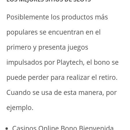
Posiblemente los productos más
populares se encuentran en el
primero y presenta juegos
impulsados por Playtech, el bono se
puede perder para realizar el retiro.
Cuando se usa de esta manera, por
ejemplo.
Casinos Online Bono Bienvenida