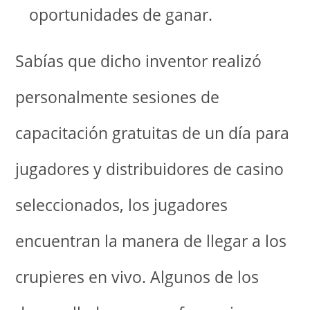
oportunidades de ganar.
Sabías que dicho inventor realizó
personalmente sesiones de
capacitación gratuitas de un día para
jugadores y distribuidores de casino
seleccionados, los jugadores
encuentran la manera de llegar a los
crupieres en vivo. Algunos de los