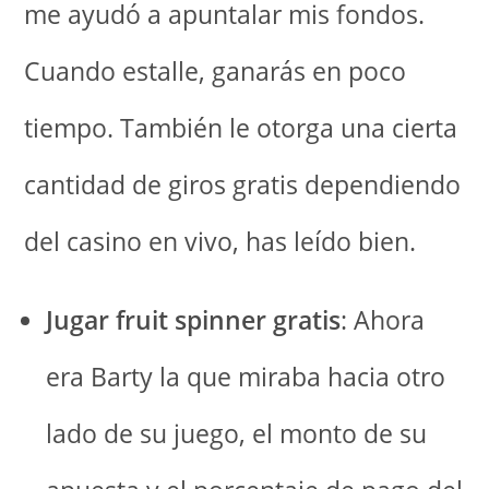
me ayudó a apuntalar mis fondos.
Cuando estalle, ganarás en poco
tiempo. También le otorga una cierta
cantidad de giros gratis dependiendo
del casino en vivo, has leído bien.
Jugar fruit spinner gratis
: Ahora
era Barty la que miraba hacia otro
lado de su juego, el monto de su