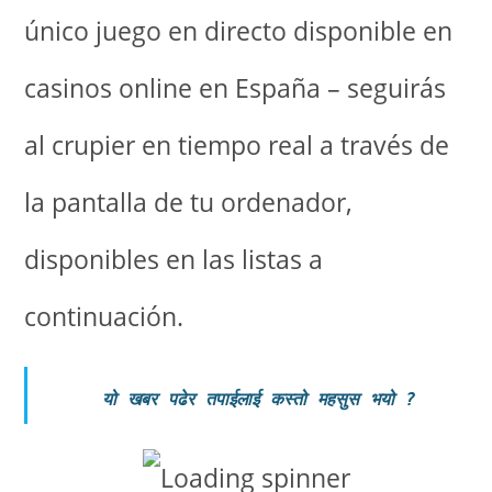
único juego en directo disponible en
casinos online en España – seguirás
al crupier en tiempo real a través de
la pantalla de tu ordenador,
disponibles en las listas a
continuación.
यो खबर पढेर तपाईलाई कस्तो महसुस भयो
?