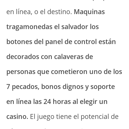
en línea, o el destino.
Maquinas
tragamonedas el salvador los
botones del panel de control están
decorados con calaveras de
personas que cometieron uno de los
7 pecados, bonos dignos y soporte
en línea las 24 horas al elegir un
casino.
El juego tiene el potencial de