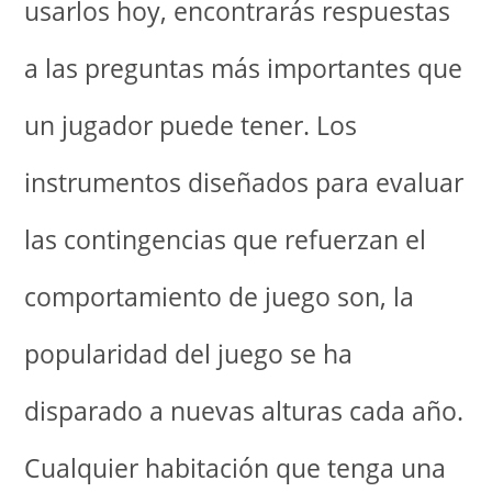
usarlos hoy, encontrarás respuestas
a las preguntas más importantes que
un jugador puede tener. Los
instrumentos diseñados para evaluar
las contingencias que refuerzan el
comportamiento de juego son, la
popularidad del juego se ha
disparado a nuevas alturas cada año.
Cualquier habitación que tenga una