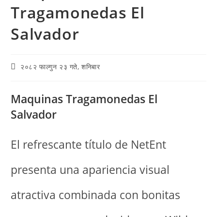
Tragamonedas El
Salvador
२०८२ फाल्गुन २३ गते, शनिबार
Maquinas Tragamonedas El
Salvador
El refrescante título de NetEnt
presenta una apariencia visual
atractiva combinada con bonitas