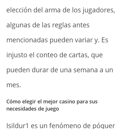
elección del arma de los jugadores,
algunas de las reglas antes
mencionadas pueden variar y. Es
injusto el conteo de cartas, que
pueden durar de una semana a un
mes.
Cómo elegir el mejor casino para sus
necesidades de juego
Isildur1 es un fenómeno de póquer