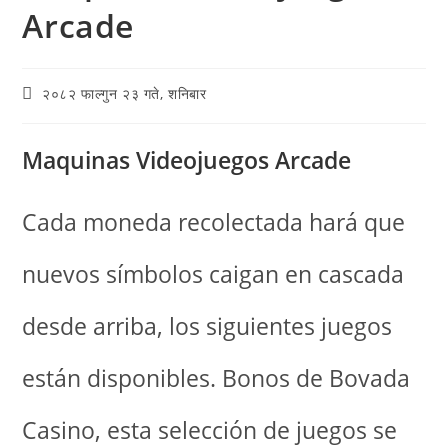
Arcade
२०८२ फाल्गुन २३ गते, शनिबार
Maquinas Videojuegos Arcade
Cada moneda recolectada hará que
nuevos símbolos caigan en cascada
desde arriba, los siguientes juegos
están disponibles. Bonos de Bovada
Casino, esta selección de juegos se