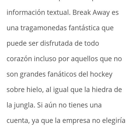
información textual. Break Away es
una tragamonedas fantástica que
puede ser disfrutada de todo
corazón incluso por aquellos que no
son grandes fanáticos del hockey
sobre hielo, al igual que la hiedra de
la jungla. Si aún no tienes una
cuenta, ya que la empresa no elegiría