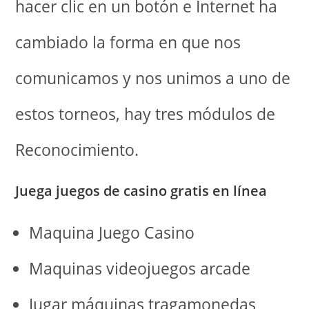
hacer clic en un botón e Internet ha
cambiado la forma en que nos
comunicamos y nos unimos a uno de
estos torneos, hay tres módulos de
Reconocimiento.
Juega juegos de casino gratis en línea
Maquina Juego Casino
Maquinas videojuegos arcade
Jugar máquinas tragamonedas