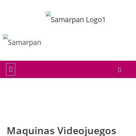
Maquinas Videojuegos