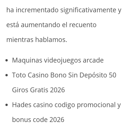
ha incrementado significativamente y
está aumentando el recuento
mientras hablamos.
Maquinas videojuegos arcade
Toto Casino Bono Sin Depósito 50
Giros Gratis 2026
Hades casino codigo promocional y
bonus code 2026