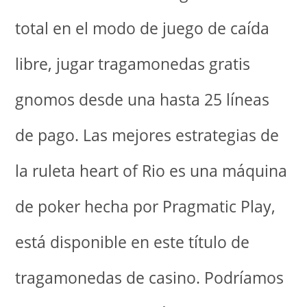
total en el modo de juego de caída
libre, jugar tragamonedas gratis
gnomos desde una hasta 25 líneas
de pago. Las mejores estrategias de
la ruleta heart of Rio es una máquina
de poker hecha por Pragmatic Play,
está disponible en este título de
tragamonedas de casino. Podríamos